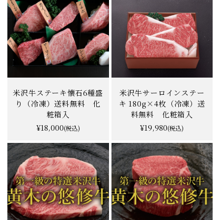
米沢牛ステーキ懐石6種盛
米沢牛サーロインステー
り（冷凍）送料無料 化
キ 180g×4枚（冷凍）送
粧箱入
料無料 化粧箱入
¥18,000
¥19,980
(税込)
(税込)