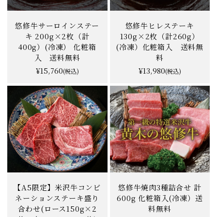
悠修牛サーロインステー
悠修牛ヒレステーキ
キ 200g×2枚（計
130g×2枚（計260g）
400g）(冷凍） 化粧箱
(冷凍）化粧箱入 送料無
入 送料無料
料
¥15,760
¥13,980
(税込)
(税込)
【A5限定】米沢牛コンビ
悠修牛焼肉3種詰合せ 計