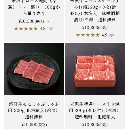
米沢牛ロース焼肉（冷
米沢牛ロースステーキす
蔵）トレー盛り 300gか
みれ漬160g×3枚(計
ら量り売り
480g) 木箱入 味噌酒粕
漬け/冷蔵 送料無料
¥10,530
～
(税込)
¥10,800
★★★★★
★★★★★
(税込)
4.8
10件
★★★★★
★★★★★
4.9
8件
悠修牛モモしゃぶしゃぶ
米沢牛特選ロースすき焼
用 500g 化粧箱入(冷凍）
用 300g(タレ付)（冷凍）
送料無料
送料無料 化粧箱入
¥10,800
¥10,800
(税込)
(税込)