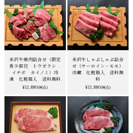
¥11,880
¥11,880
(税込)
(税込)
米沢牛焼肉詰合せ（限定
米沢牛しゃぶしゃぶ詰合
希少部位 トウガラシ
せ（サーロイン・モモ）
イチボ カイノミ）冷
冷蔵 化粧箱入 送料無
凍 化粧箱入 送料無料
料
¥11,880
¥11,880
(税込)
(税込)