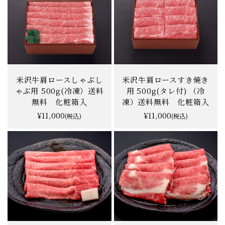
米沢牛肩ロースしゃぶし
米沢牛肩ロースすき焼き
ゃぶ用 500g(冷凍）送料
用 500g(タレ付) （冷
無料 化粧箱入
凍）送料無料 化粧箱入
¥11,000
¥11,000
(税込)
(税込)
★★★★★
★★★★★
★★★★★
★★★★★
4.8
4.9
7件
37件