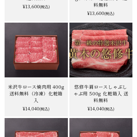
用 500g 化粧箱入(冷凍）
（ロース・赤身 各300
送料無料
ｇ）冷凍 化粧箱入 送
料無料
¥13,600
(税込)
¥13,600
(税込)
米沢牛ロース焼肉用 400g
悠修牛肩ロースしゃぶし
送料無料（冷凍）化粧箱
ゃぶ用 500g 化粧箱入 送
入
料無料
¥14,040
¥14,040
(税込)
(税込)