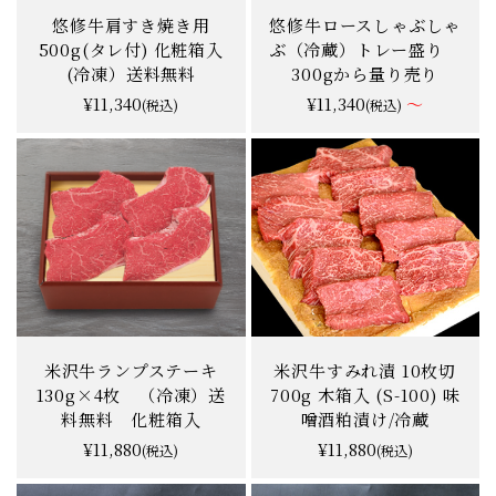
悠修牛肩すき焼き用
悠修牛ロースしゃぶしゃ
500g(タレ付) 化粧箱入
ぶ（冷蔵）トレー盛り
(冷凍）送料無料
300gから量り売り
¥11,340
¥11,340
～
(税込)
(税込)
★★★★★
★★★★★
★★★★★
★★★★★
0.0
0.0
0件
0件
米沢牛ランプステーキ
米沢牛すみれ漬 10枚切
130g×4枚 （冷凍）送
700g 木箱入 (S-100) 味
料無料 化粧箱入
噌酒粕漬け/冷蔵