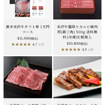
黄木米沢牛ギフト券 1万円
米沢牛霜降りカルビ焼肉
コース
用(肩三角) 500g 送料無
料(冷凍)化粧箱入
¥11,000
(税込)
¥10,800
★★★★★
★★★★★
(税込)
4.7
47件
★★★★★
★★★★★
4.9
14件