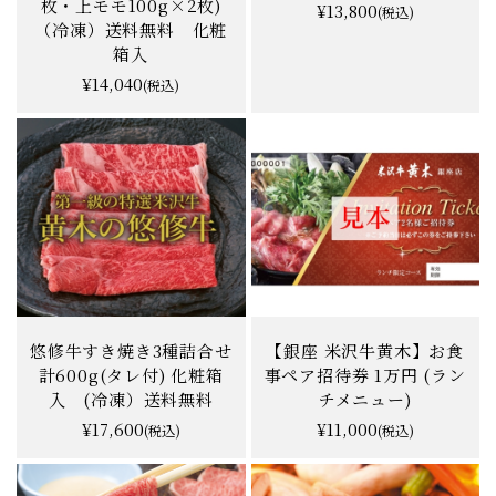
ネーションステーキ盛り
600g 化粧箱入(冷凍）送
合わせ(ロース150g×2
料無料
枚・上モモ100g×2枚)
¥13,800
(税込)
（冷凍）送料無料 化粧
箱入
¥14,040
(税込)
悠修牛すき焼き3種詰合せ
【銀座 米沢牛黄木】お食
計600g(タレ付) 化粧箱
事ペア招待券 1万円 (ラン
入 (冷凍）送料無料
チメニュー)
¥17,600
¥11,000
(税込)
(税込)