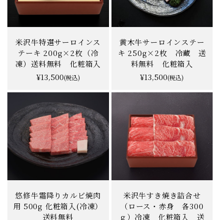
米沢牛特選サーロインス
黄木牛サーロインステー
テーキ 200g×2枚（冷
キ 250g×2枚 冷蔵 送
凍）送料無料 化粧箱入
料無料 化粧箱入
¥13,500
¥13,500
(税込)
(税込)
悠修牛霜降りカルビ焼肉
米沢牛すき焼き詰合せ