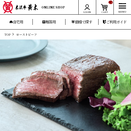
__ITM_CNT__
ONLINE SHOP
LOGIN
CART
自宅用
贈答用
価格で探す
ご利用ガイド
TOP
ローストビーフ