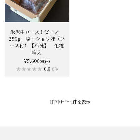
米沢牛ローストビーフ
250g 塩コショウ味（ソ
ース付）【冷凍】 化粧
箱入
¥5,600
(税込)
★★★★★
★★★★★
0.0
0件
1件中1件〜1件を表示