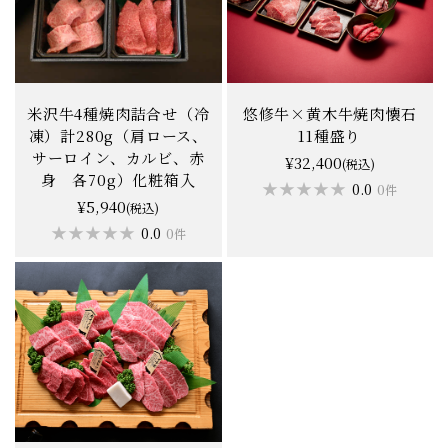
米沢牛4種焼肉詰合せ（冷
悠修牛×黄木牛焼肉懐石
凍）計280g（肩ロース、
11種盛り
サーロイン、カルビ、赤
¥32,400
(税込)
身 各70g）化粧箱入
★★★★★
★★★★★
0.0
0件
¥5,940
(税込)
★★★★★
★★★★★
0.0
0件