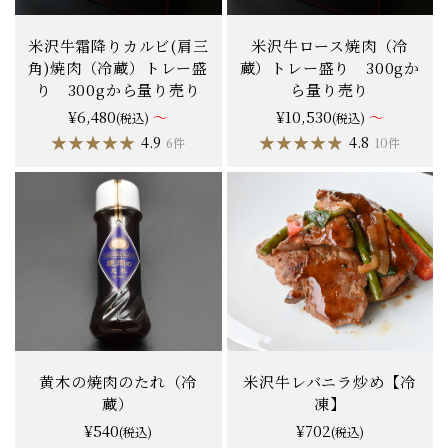
米沢牛霜降りカルビ(肩三
米沢牛ロース焼肉（冷
角)焼肉（冷蔵）トレー盛
蔵）トレー盛り 300gか
り 300gから量り売り
ら量り売り
¥6,480
～
¥10,530
～
(税込)
(税込)
★★★★★
★★★★★
★★★★★
★★★★★
4.9
4.8
6件
10件
黄木の焼肉のたれ（冷
米沢牛レバニラ炒め【冷
蔵）
凍】
¥540
¥702
(税込)
(税込)