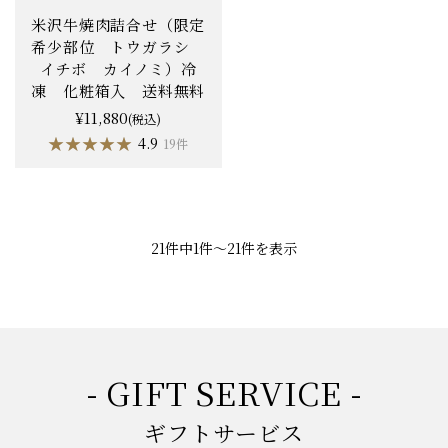
米沢牛焼肉詰合せ（限定
希少部位 トウガラシ
イチボ カイノミ）冷
凍 化粧箱入 送料無料
¥11,880
(税込)
★★★★★
★★★★★
4.9
19件
21件中1件〜21件を表示
- GIFT SERVICE -
ギフトサービス