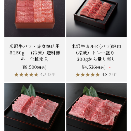
米沢牛バラ・赤身焼肉用
米沢牛カルビ(バラ)焼肉
各250g (冷凍）送料無
（冷蔵）トレー盛り
料 化粧箱入
300gから量り売り
¥8,500
¥4,536
～
(税込)
(税込)
★★★★★
★★★★★
★★★★★
★★★★★
4.7
4.8
13件
22件