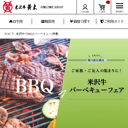
__ITM_CNT__
ONLINE SHOP
LOGIN
CART
自宅用
贈答用
価格で探す
ご利用ガイド
TOP
米沢牛でBBQ(バーベキュー)特集