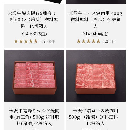
米沢牛焼肉懐石6種盛り
米沢牛ロース焼肉用 400g
計600g（冷凍）送料無
送料無料（冷凍）化粧箱
料 化粧箱入
入
¥14,680
¥14,040
(税込)
(税込)
★★★★★
★★★★★
★★★★★
★★★★★
4.9
5.0
40件
3件
米沢牛霜降りカルビ焼肉
米沢牛肩ロース焼肉用
用(肩三角) 500g 送料無
500g （冷凍）送料無料
料(冷凍)化粧箱入
化粧箱入