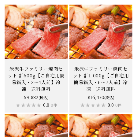
米沢牛ファミリー焼肉セ
米沢牛ファミリー焼肉セ
ット 計600g【ご自宅用簡
ット 計1,000g【ご自宅用
易箱入・3〜4人前】冷
簡易箱入・6〜7人前】冷
凍 送料無料
凍 送料無料
¥9,882
¥16,470
(税込)
(税込)
★★★★★
★★★★★
★★★★★
★★★★★
0.0
0.0
0件
0件