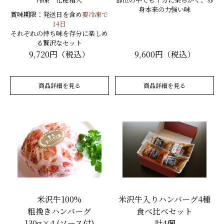
身本来の力強い味
賞味期限：発送日を含め
要冷凍で
14日
それぞれの持ち味を存分に楽しめ
る贅沢なセット
9,720円（税込）
9,600円（税込）
商品詳細を見る
商品詳細を見る
米沢牛100%
米沢牛入りハンバーグ4種
粗挽きハンバーグ
食べ比べセット
130g×4 (ソース付)
計4個