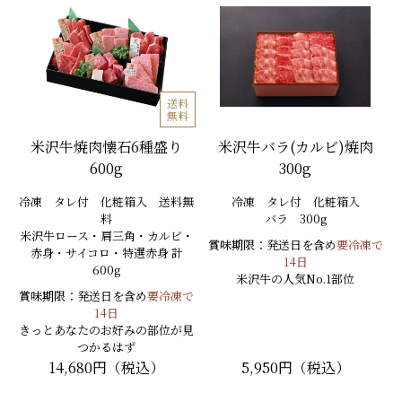
送料
無料
米沢牛焼肉懐石6種盛り
米沢牛バラ(カルビ)焼肉
600g
300g
冷凍 タレ付 化粧箱入 送料無
冷凍 タレ付 化粧箱入
料
バラ 300g
米沢牛ロース・肩三角・カルビ・
賞味期限：発送日を含め
要冷凍で
赤身・サイコロ・特選赤身 計
14日
600g
米沢牛の人気No.1部位
賞味期限：発送日を含め
要冷凍で
14日
きっとあなたのお好みの部位が見
つかるはず
14,680円（税込）
5,950円（税込）