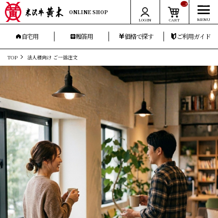
__ITM_CNT__
ONLINE SHOP
LOGIN
CART
自宅用
贈答用
価格で探す
ご利用ガイド
TOP
法人様向け ご一括注文