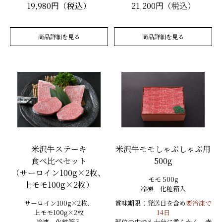
19,980円（税込）
21,200円（税込）
商品詳細を見る
商品詳細を見る
米沢牛ステーキ
米沢牛モモしゃぶしゃぶ用
食べ比べセット
500g
（サーロイン100g×2枚、
モモ 500g
上モモ100g×2枚）
冷凍 化粧箱入
サーロイン100g×2枚、
賞味期限：発送日を含め
要冷凍で
上モモ100g×2枚
14日
冷凍 化粧箱入
部位の中でも十分に柔らかく、赤