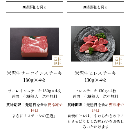
商品詳細を見る
商品詳細を見る
送料
送料
無料
無料
米沢牛サーロインステーキ
米沢牛ヒレステーキ
180g×4枚
130g×4枚
サーロインステーキ 180g×4枚
ヒレステーキ 130g×4枚
冷凍 化粧箱入 送料無料
冷凍 化粧箱入 送料無料
賞味期限：発送日を含め
要冷凍で
賞味期限：発送日を含め
要冷凍で
14日
14日
まさに「ステーキの王道」
自慢のヒレは、やわらかさの中に
もさっぱりとした味わいをお楽し
みいただけます