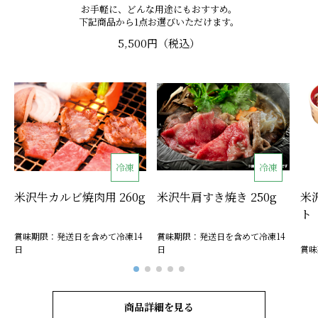
お手軽に、どんな用途にもおすすめ。
下記商品から1点お選びいただけます。
5,500円（税込）
冷凍
冷凍
米沢牛カルビ焼肉用 260g
米沢牛肩すき焼き 250g
米
ト
賞味期限：発送日を含めて冷凍14
賞味期限：発送日を含めて冷凍14
日
日
賞味
商品詳細を見る