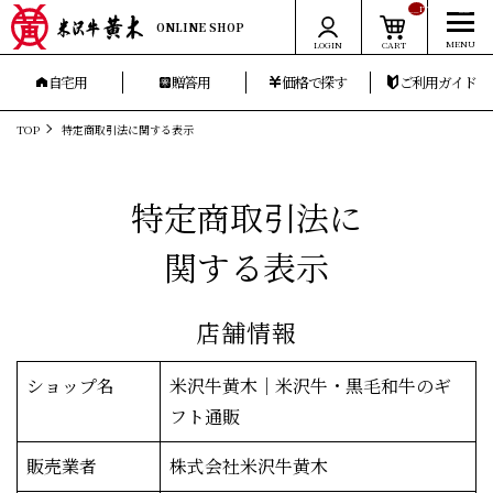
__ITM_CNT__
ONLINE SHOP
LOGIN
CART
自宅用
贈答用
価格で探す
ご利用ガイド
TOP
特定商取引法に関する表示
特定商取引法に
関する表示
店舗情報
ショップ名
米沢牛黄木｜米沢牛・黒毛和牛のギ
フト通販
販売業者
株式会社米沢牛黄木