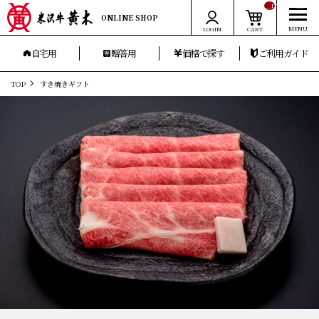
__ITM_CNT__
ONLINE SHOP
LOGIN
CART
自宅用
贈答用
価格で探す
ご利用ガイド
TOP
すき焼きギフト