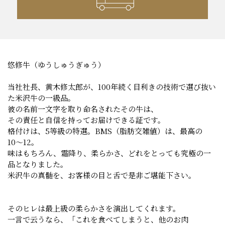
悠修牛（ゆうしゅうぎゅう）
当社社長、黄木修太郎が、100年続く目利きの技術で選び抜い
た米沢牛の一級品。
彼の名前一文字を取り命名されたその牛は、
その責任と自信を持ってお届けできる証です。
格付けは、5等級の特選。BMS（脂肪交雑値）は、最高の
10〜12。
味はもちろん、霜降り、柔らかさ、どれをとっても究極の一
品となりました。
米沢牛の真髄を、お客様の目と舌で是非ご堪能下さい。
そのヒレは最上級の柔らかさを演出してくれます。
一言で云うなら、「これを食べてしまうと、他のお肉