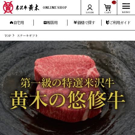
__ITM_CNT__
ONLINE SHOP
LOGIN
CART
自宅用
贈答用
価格で探す
ご利用ガイド
TOP
ステーキギフト