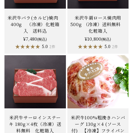
米沢牛バラ(カルビ)焼肉
米沢牛肩ロース焼肉用
400g （冷凍）化粧箱
500g （冷凍）送料無料
入 送料込
化粧箱入
¥7,480
¥10,800
(税込)
(税込)
★★★★★
★★★★★
★★★★★
★★★★★
5.0
5.0
2件
2件
米沢牛サーロインステー
米沢牛100%粗挽きハンバ
キ 180g×4枚（冷凍）送
ーグ 130g×4 (ソース
料無料 化粧箱入
付) 【冷凍】フライパン