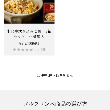
米沢牛炊き込みご飯 3箱
セット 化粧箱入
¥3,240
(税込)
★★★★★
★★★★★
0.0
0件
15件中1件〜15件を表示
-ゴルフコンペ商品の選び方-