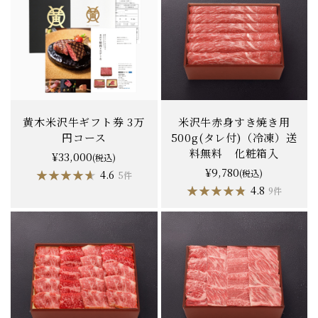
黄木米沢牛ギフト券 3万
米沢牛赤身すき焼き用
円コース
500g(タレ付)（冷凍）送
料無料 化粧箱入
¥33,000
(税込)
¥9,780
★★★★★
★★★★★
(税込)
4.6
5件
★★★★★
★★★★★
4.8
9件