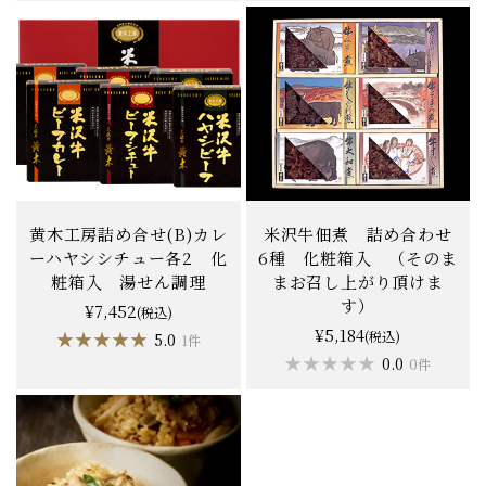
黄木工房詰め合せ(B)カレ
米沢牛佃煮 詰め合わせ
ーハヤシシチュー各2 化
6種 化粧箱入 （そのま
粧箱入 湯せん調理
まお召し上がり頂けま
す）
¥7,452
(税込)
¥5,184
★★★★★
★★★★★
(税込)
5.0
1件
★★★★★
★★★★★
0.0
0件