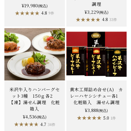
調理
¥19,980
(税込)
¥3,229
★★★★★
★★★★★
(税込)
4.8
9件
★★★★★
★★★★★
4.8
33件
米沢牛入りハンバーグセ
黄木工房詰め合せ(A) カ
ット3種 150ｇ各2
レーハヤシシチュー各1
【凍】湯せん調理 化粧
化粧箱入 湯せん調理
箱入
¥3,888
(税込)
¥4,536
(税込)
★★★★★
★★★★★
5.0
1件
★★★★★
★★★★★
4.7
34件