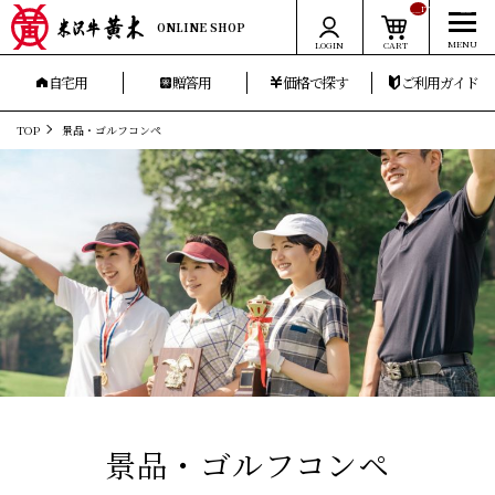
__ITM_CNT__
ONLINE SHOP
LOGIN
CART
自宅用
贈答用
価格で探す
ご利用ガイド
TOP
景品・ゴルフコンペ
景品・ゴルフコンペ