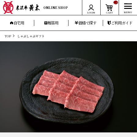
__ITM_CNT__
ONLINE SHOP
LOGIN
CART
自宅用
贈答用
価格で探す
ご利用ガイド
TOP
しゃぶしゃぶギフト