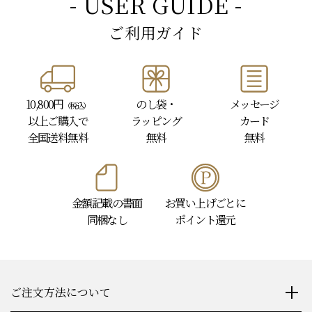
- USER GUIDE -
ご利用ガイド
10,800円
のし袋・
メッセージ
（税込）
以上
ご購入で
ラッピング
カード
全国送料無料
無料
無料
金額記載の書面
お買い上げごとに
同梱なし
ポイント還元
ご注文方法について