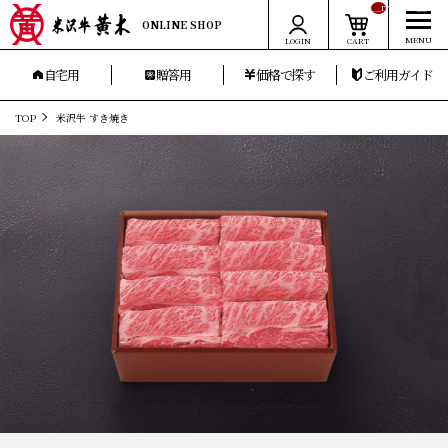
__ITM_CNT__
ONLINE SHOP
LOGIN
CART
自宅用
贈答用
価格で探す
ご利用ガイド
TOP
米沢牛 すき焼き