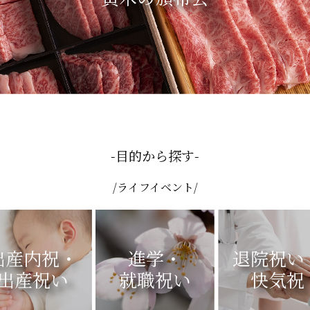
-目的から探す-
/ライフイベント/
出産内祝・
進学・
退院祝い
出産祝い
就職祝い
快気祝