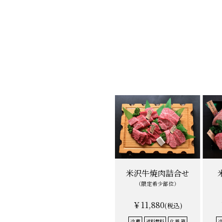
米沢牛焼肉詰合せ
（限定希少部位）
￥11,880
(税込)
冷 蔵
送料無料
化 粧 箱
冷