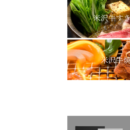
米沢牛
す
米沢牛