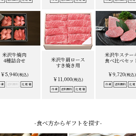
米沢牛焼肉
米沢牛ステー
米沢牛肩ロース
4種詰合せ
食べ比べセッ
すき焼き用
￥5,940
￥9,720
(税込)
(税込)
￥11,000
(税込)
 凍
送料無料
化 粧 箱
冷 凍
送料無料
化 粧
冷 凍
送料無料
化 粧 箱
-食べ方からギフトを探す-