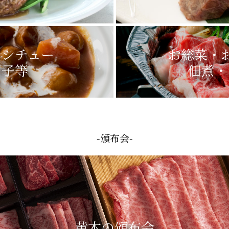
・シチュー
お総菜・
団子等
佃煮・
-頒布会-
黄木の頒布会