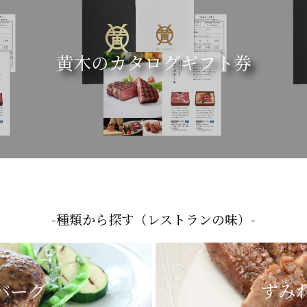
黄木のカタログギフト券
-種類から探す（レストランの味）-
バーグ
すみ