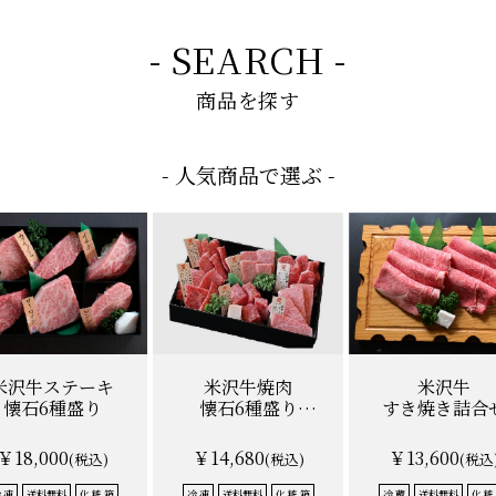
- SEARCH -
商品を探す
- 人気商品で選ぶ -
米沢牛ステーキ
米沢牛焼肉
米沢牛
懐石6種盛り
懐石6種盛り
すき焼き詰合
計600g
（ロース・赤身 各30
￥18,000
￥14,680
￥13,600
(税込)
(税込)
(税込
 凍
送料無料
化 粧 箱
冷 凍
送料無料
化 粧 箱
冷 蔵
送料無料
化 粧