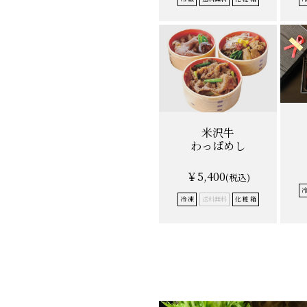
米沢牛
わっぱめし
￥5,400
(税込)
冷
冷 凍
送料無料
化 粧 箱