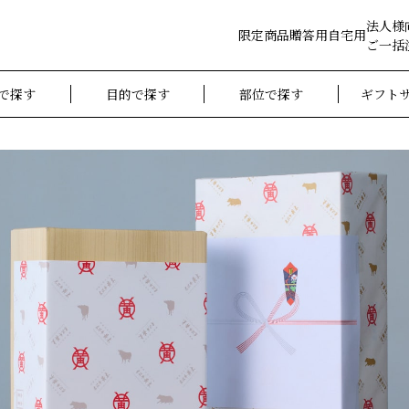
法人様
限定商品
贈答用
自宅用
ご一括
で探す
目的で探す
部位で探す
ギフト