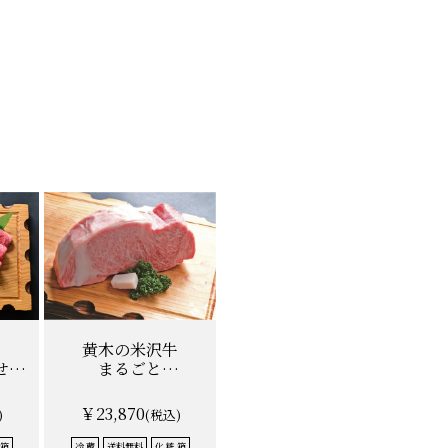
黄木の米沢牛
せ
まるごと
サーロイン 簡易盛り
0ｇ）
￥23,870
)
(税込)
 箱
冷 蔵
送料無料
化 粧 箱