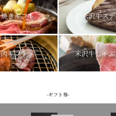
き焼きギフト
米沢牛
ステ
焼肉ギフト
米沢牛
しゃぶ
-ギフト券-