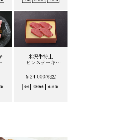
キ
米沢牛特上
ト
ヒレステーキ
130g×4枚
￥24,000
(税込)
 箱
冷凍
送料無料
化 粧 箱