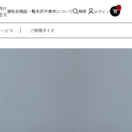
__ITM_
向け
頒布会
商品一覧
米沢牛黄木について
検索
ログイン
注文
サービス
ご利用ガイド