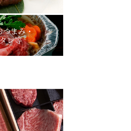
おつまみ・
タレ等