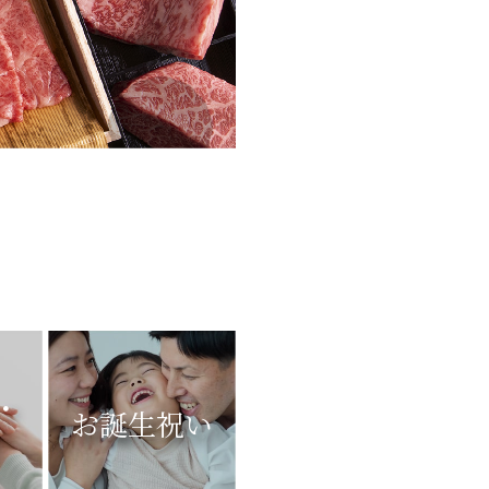
・
お誕生祝い