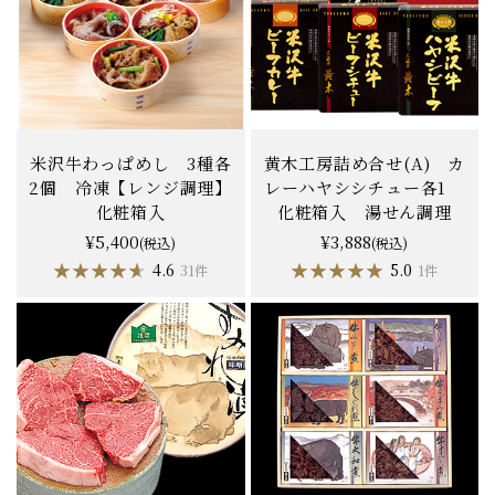
米沢牛わっぱめし 3種各
黄木工房詰め合せ(A) カ
2個 冷凍【レンジ調理】
レーハヤシシチュー各1
化粧箱入
化粧箱入 湯せん調理
¥5,400
¥3,888
(税込)
(税込)
★★★★★
★★★★★
★★★★★
★★★★★
4.6
5.0
31件
1件