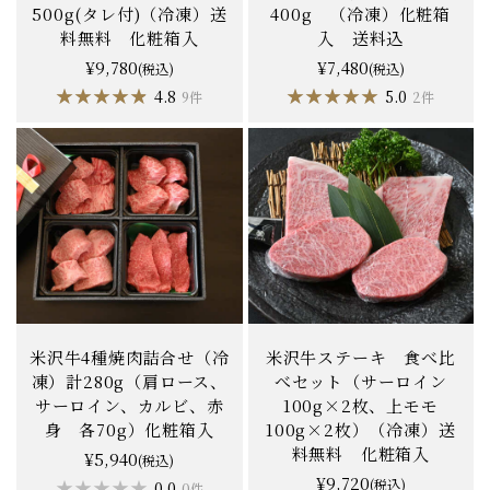
500g(タレ付)（冷凍）送
400g （冷凍）化粧箱
料無料 化粧箱入
入 送料込
¥9,780
¥7,480
(税込)
(税込)
★★★★★
★★★★★
★★★★★
★★★★★
4.8
5.0
9件
2件
米沢牛4種焼肉詰合せ（冷
米沢牛ステーキ 食べ比
凍）計280g（肩ロース、
べセット（サーロイン
サーロイン、カルビ、赤
100g×2枚、上モモ
身 各70g）化粧箱入
100g×2枚）（冷凍）送
料無料 化粧箱入
¥5,940
(税込)
¥9,720
★★★★★
★★★★★
(税込)
0.0
0件