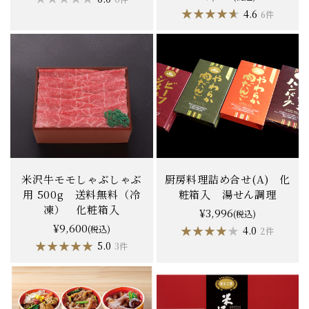
★★★★★
★★★★★
4.6
6件
米沢牛モモしゃぶしゃぶ
厨房料理詰め合せ(A) 化
用 500g 送料無料（冷
粧箱入 湯せん調理
凍） 化粧箱入
¥3,996
(税込)
¥9,600
(税込)
★★★★★
★★★★★
4.0
2件
★★★★★
★★★★★
5.0
3件