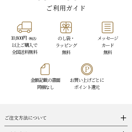
- USER GUIDE -
ご利用ガイド
10,800円
のし袋・
メッセージ
（税込）
以上
ご購入で
ラッピング
カード
全国送料無料
無料
無料
金額記載の書面
お買い上げごとに
同梱なし
ポイント還元
ご注文方法について