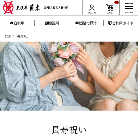
__ITM_CNT__
ONLINE SHOP
LOGIN
CART
自宅用
贈答用
価格で探す
ご利用ガイド
TOP
長寿祝い
長寿祝い