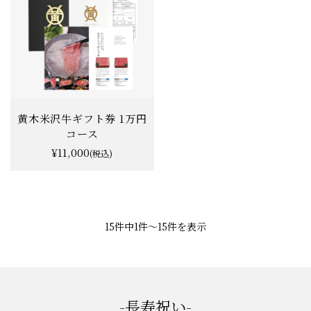
黄木米沢牛ギフト券 1万円
コース
¥11,000
(税込)
★★★★★
★★★★★
4.7
47件
15件中1件〜15件を表示