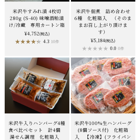
米沢牛すみれ漬 4枚切
米沢牛佃煮 詰め合わせ
280g (S-40) 味噌酒粕漬
6種 化粧箱入 （そのま
け/冷蔵 専用カートン箱
まお召し上がり頂けま
す）
¥4,752
(税込)
¥5,184
★★★★★
★★★★★
(税込)
4.3
10件
★★★★★
★★★★★
0.0
0件
米沢牛入りハンバーグ4種
米沢牛100%生ハンバーグ
食べ比べセット 計4個
(8個ソース付) 化粧箱
湯せん調理 化粧箱入
入 【冷凍】(フライパン