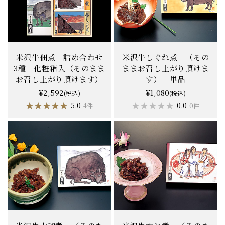
米沢牛佃煮 詰め合わせ
米沢牛しぐれ煮 （その
3種 化粧箱入（そのまま
ままお召し上がり頂けま
お召し上がり頂けます）
す） 単品
¥2,592
¥1,080
(税込)
(税込)
★★★★★
★★★★★
★★★★★
★★★★★
5.0
0.0
4件
0件