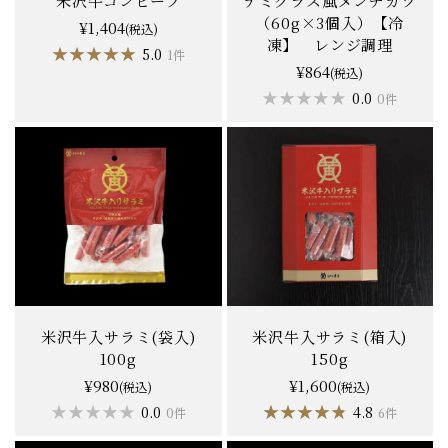
米沢牛コンビーフ
デミグラス風メンチカツ
（60g×3個入）【冷
¥1,404
(税込)
凍】 レンジ調理
★★★★★
★★★★★
5.0
1件
¥864
(税込)
★★★★★
★★★★★
0.0
0件
米沢牛入サラミ(袋入)
米沢牛入サラミ(箱入)
100g
150g
¥980
¥1,600
(税込)
(税込)
★★★★★
★★★★★
★★★★★
★★★★★
0.0
4.8
0件
6件