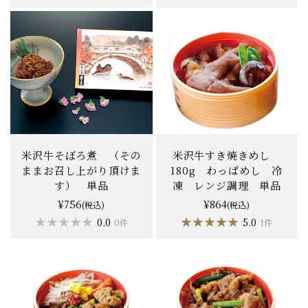
米沢牛そぼろ煮 （その
米沢牛すき焼きめし
ままお召し上がり頂けま
180g わっぱめし 冷
す） 単品
凍 レンジ調理 単品
¥756
¥864
(税込)
(税込)
★★★★★
★★★★★
★★★★★
★★★★★
0.0
5.0
0件
1件