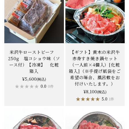
米沢牛ローストビーフ
【ギフト】黄木の米沢牛
250g 塩コショウ味（ソ
赤身すき焼き鍋セット
ース付）【冷凍】 化粧
（一人前×4個入）[化粧
箱入
箱入]（※手提げ紙袋をご
希望の場合、風呂敷をお
¥5,600
(税込)
付けいたします。）
★★★★★
★★★★★
0.0
0件
¥8,100
(税込)
★★★★★
★★★★★
5.0
1件