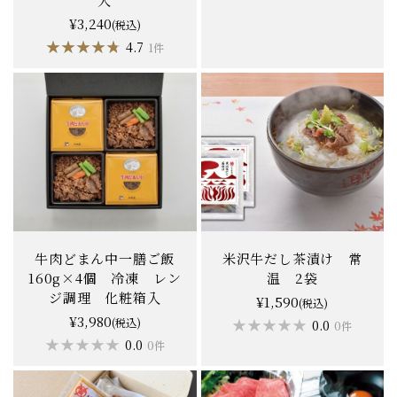
¥3,240
(税込)
★★★★★
★★★★★
4.7
1件
牛肉どまん中一膳ご飯
米沢牛だし茶漬け 常
160g×4個 冷凍 レン
温 2袋
ジ調理 化粧箱入
¥1,590
(税込)
¥3,980
(税込)
★★★★★
★★★★★
0.0
0件
★★★★★
★★★★★
0.0
0件