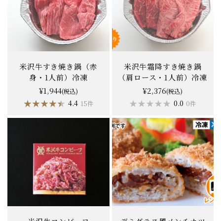
米沢牛すき焼き鍋（赤
米沢牛霜降すき焼き鍋
身・1人前）冷凍
（肩ロース・1人前）冷凍
¥1,944
¥2,376
(税込)
(税込)
★★★★★
★★★★★
★★★★★
★★★★★
4.4
0.0
15件
0件