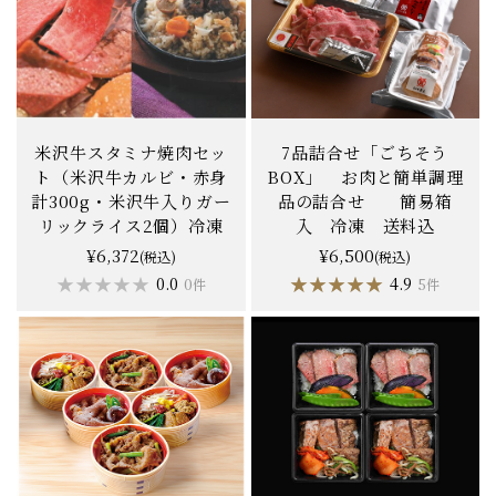
米沢牛スタミナ焼肉セッ
7品詰合せ「ごちそう
ト（米沢牛カルビ・赤身
BOX」 お肉と簡単調理
計300g・米沢牛入りガー
品の詰合せ 簡易箱
リックライス2個）冷凍
入 冷凍 送料込
¥6,372
¥6,500
(税込)
(税込)
★★★★★
★★★★★
★★★★★
★★★★★
0.0
4.9
0件
5件