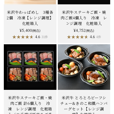
米沢牛わっぱめし 3種各
米沢牛ステーキご飯・焼
2個 冷凍【レンジ調理】
肉ご飯4個入り 冷凍 レ
化粧箱入
ンジ調理 化粧箱入
¥5,400
¥4,752
(税込)
(税込)
★★★★★
★★★★★
★★★★★
★★★★★
4.6
4.6
31件
4件
米沢牛ステーキご飯・焼
米沢牛 とろとろビーフシ
肉ご飯 計6個入り 冷
チュー&きのこ和風ハンバ
凍 レンジ調理 化粧箱
ーグセット【レンジ調