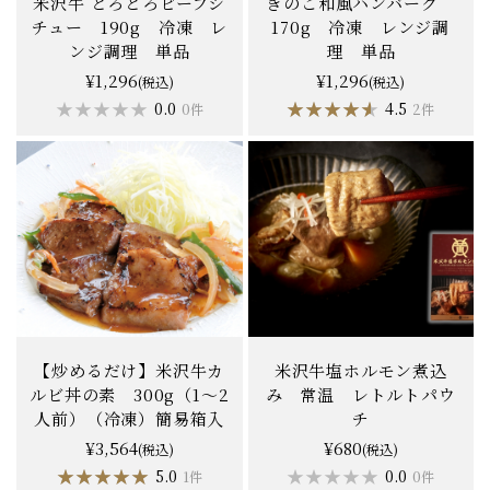
米沢牛 とろとろビーフシ
きのこ和風ハンバーグ
チュー 190g 冷凍 レ
170g 冷凍 レンジ調
ンジ調理 単品
理 単品
¥1,296
¥1,296
(税込)
(税込)
★★★★★
★★★★★
★★★★★
★★★★★
0.0
4.5
0件
2件
【炒めるだけ】米沢牛カ
米沢牛塩ホルモン煮込
ルビ丼の素 300g（1〜2
み 常温 レトルトパウ
人前）（冷凍）簡易箱入
チ
¥3,564
¥680
(税込)
(税込)
★★★★★
★★★★★
★★★★★
★★★★★
5.0
0.0
1件
0件