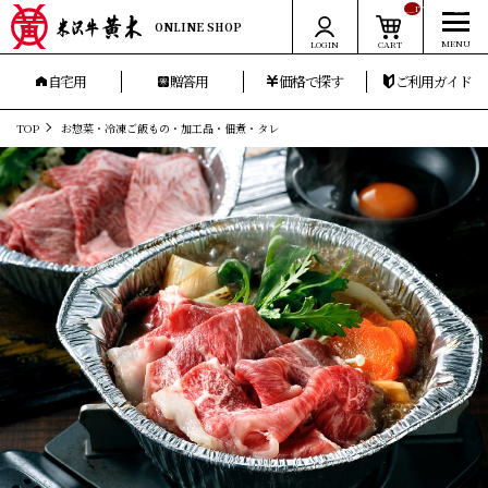
__ITM_CNT__
ONLINE SHOP
LOGIN
CART
自宅用
贈答用
価格で探す
ご利用ガイド
TOP
お惣菜・冷凍ご飯もの・加工品・佃煮・タレ