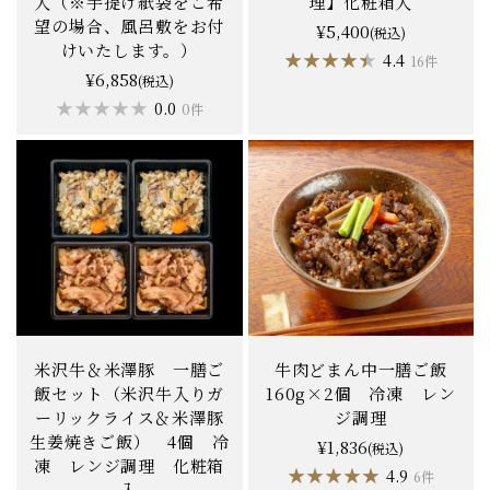
入（※手提げ紙袋をご希
理】化粧箱入
望の場合、風呂敷をお付
¥5,400
(税込)
けいたします。）
★★★★★
★★★★★
4.4
16件
¥6,858
(税込)
★★★★★
★★★★★
0.0
0件
米沢牛＆米澤豚 一膳ご
牛肉どまん中一膳ご飯
飯セット（米沢牛入りガ
160g×2個 冷凍 レン
ーリックライス＆米澤豚
ジ調理
生姜焼きご飯） 4個 冷
¥1,836
(税込)
凍 レンジ調理 化粧箱
★★★★★
★★★★★
4.9
6件
入