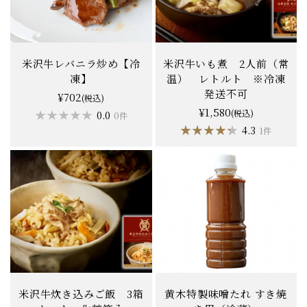
米沢牛レバニラ炒め【冷
米沢牛いも煮 2人前（常
凍】
温） レトルト ※冷凍
発送不可
¥702
(税込)
¥1,580
★★★★★
★★★★★
(税込)
0.0
0件
★★★★★
★★★★★
4.3
1件
米沢牛炊き込みご飯 3箱
黄木特製味噌たれ すき焼