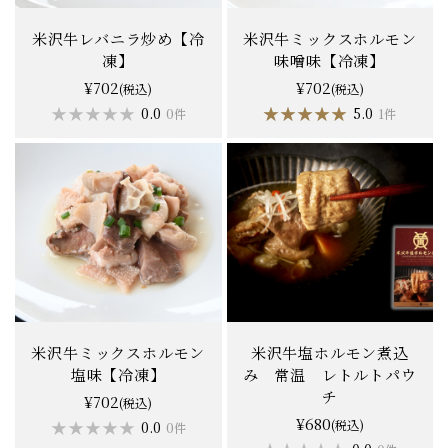
米沢牛レバニラ炒め【冷
米沢牛ミックスホルモン
凍】
味噌味【冷凍】
¥702
¥702
(税込)
(税込)
★★★★★
★★★★★
★★★★★
★★★★★
0.0
5.0
0件
1件
米沢牛ミックスホルモン
米沢牛塩ホルモン煮込
塩味【冷凍】
み 常温 レトルトパウ
チ
¥702
(税込)
¥680
★★★★★
★★★★★
(税込)
0.0
0件