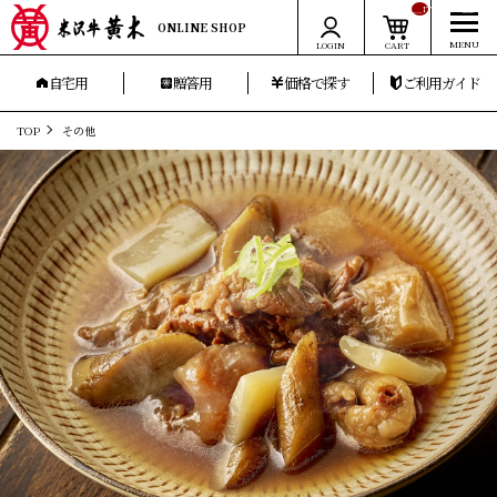
__ITM_CNT__
ONLINE SHOP
LOGIN
CART
自宅用
贈答用
価格で探す
ご利用ガイド
TOP
その他