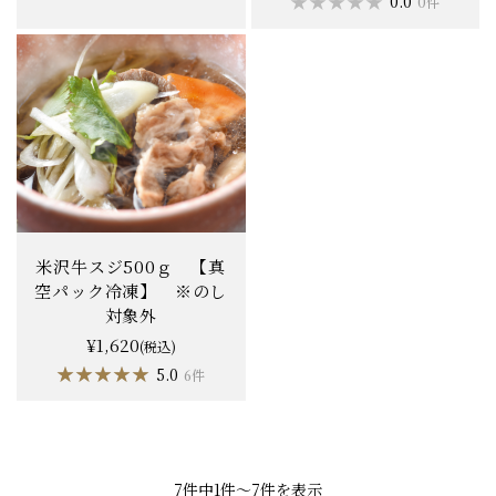
★★★★★
★★★★★
0.0
0件
米沢牛スジ500ｇ 【真
空パック冷凍】 ※のし
対象外
¥1,620
(税込)
★★★★★
★★★★★
5.0
6件
7件中1件〜7件を表示