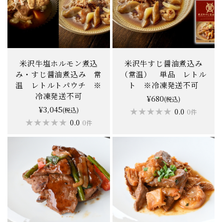
米沢牛塩ホルモン煮込
米沢牛すじ醤油煮込み
み・すじ醤油煮込み 常
（常温） 単品 レトル
温 レトルトパウチ ※
ト ※冷凍発送不可
冷凍発送不可
¥680
(税込)
¥3,045
(税込)
★★★★★
★★★★★
0.0
0件
★★★★★
★★★★★
0.0
0件