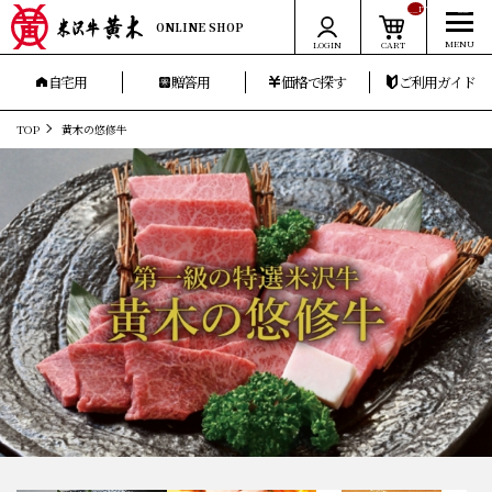
__ITM_CNT__
ONLINE SHOP
LOGIN
CART
自宅用
贈答用
価格で探す
ご利用ガイド
TOP
黄木の悠修牛