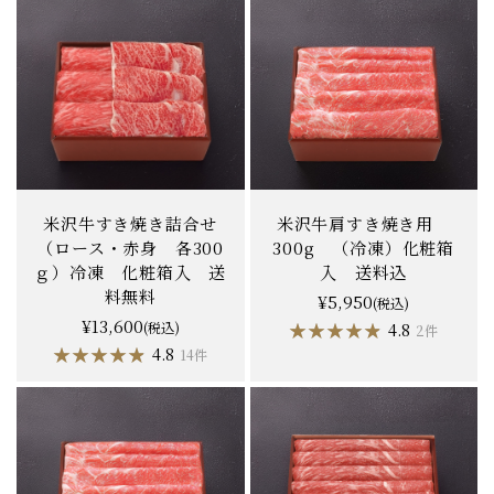
米沢牛すき焼き詰合せ
米沢牛肩すき焼き用
（ロース・赤身 各300
300g （冷凍）化粧箱
ｇ）冷凍 化粧箱入 送
入 送料込
料無料
¥5,950
(税込)
¥13,600
(税込)
★★★★★
★★★★★
4.8
2件
★★★★★
★★★★★
4.8
14件