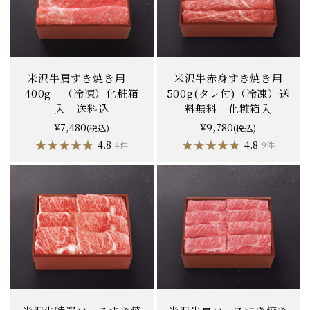
米沢牛肩すき焼き用
米沢牛赤身すき焼き用
400g （冷凍）化粧箱
500g(タレ付)（冷凍）送
入 送料込
料無料 化粧箱入
¥7,480
¥9,780
(税込)
(税込)
★★★★★
★★★★★
★★★★★
★★★★★
4.8
4.8
4件
9件