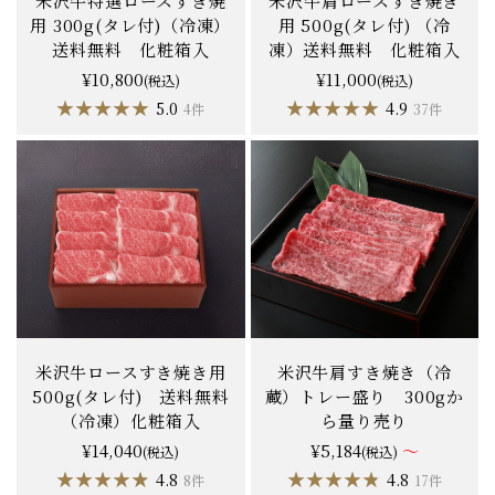
米沢牛特選ロースすき焼
米沢牛肩ロースすき焼き
用 300g(タレ付)（冷凍）
用 500g(タレ付) （冷
送料無料 化粧箱入
凍）送料無料 化粧箱入
¥10,800
¥11,000
(税込)
(税込)
★★★★★
★★★★★
★★★★★
★★★★★
5.0
4.9
4件
37件
米沢牛ロースすき焼き用
米沢牛肩すき焼き（冷
500g(タレ付) 送料無料
蔵）トレー盛り 300gか
（冷凍）化粧箱入
ら量り売り
¥14,040
¥5,184
～
(税込)
(税込)
★★★★★
★★★★★
★★★★★
★★★★★
4.8
4.8
8件
17件