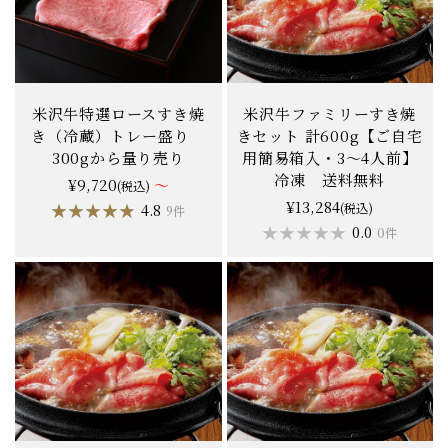
米沢牛特選ロースすき焼
米沢牛ファミリーすき焼
き（冷蔵）トレー盛り
きセット 計600g【ご自宅
300gから量り売り
用簡易箱入・3〜4人前】
冷凍 送料無料
¥9,720
～
(税込)
¥13,284
★★★★★
★★★★★
(税込)
4.8
9件
★★★★★
★★★★★
0.0
0件