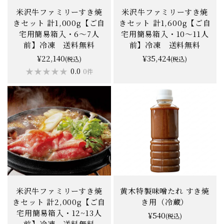
米沢牛ファミリーすき焼
米沢牛ファミリーすき焼
きセット 計1,000g【ご自
きセット 計1,600g【ご自
宅用簡易箱入・6〜7人
宅用簡易箱入・10〜11人
前】冷凍 送料無料
前】冷凍 送料無料
¥22,140
¥35,424
(税込)
(税込)
★★★★★
★★★★★
★★★★★
★★★★★
0.0
0.0
0件
0件
米沢牛ファミリーすき焼
黄木特製味噌たれ すき焼
きセット 計2,000g【ご自
き用（冷蔵）
宅用簡易箱入・12~13人
¥540
(税込)
前】冷凍 送料無料