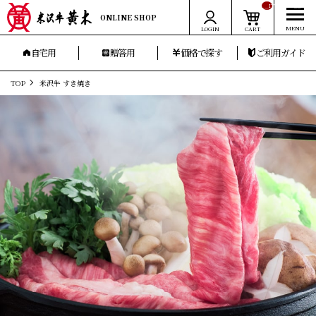
__ITM_CNT__
ONLINE SHOP
LOGIN
CART
自宅用
贈答用
価格で探す
ご利用ガイド
TOP
米沢牛 すき焼き