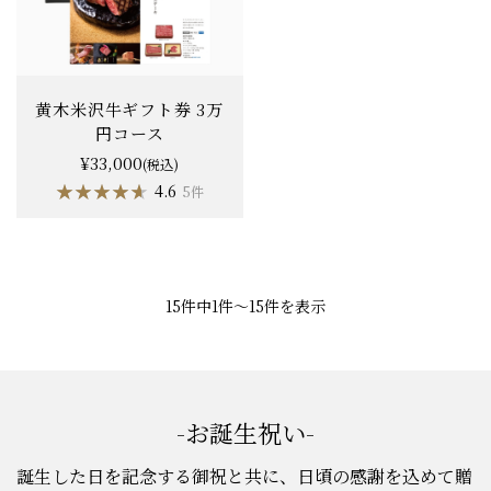
黄木米沢牛ギフト券 3万
円コース
¥33,000
(税込)
★★★★★
★★★★★
4.6
5件
15件中1件〜15件を表示
-お誕生祝い-
誕生した日を記念する御祝と共に、日頃の感謝を込めて贈