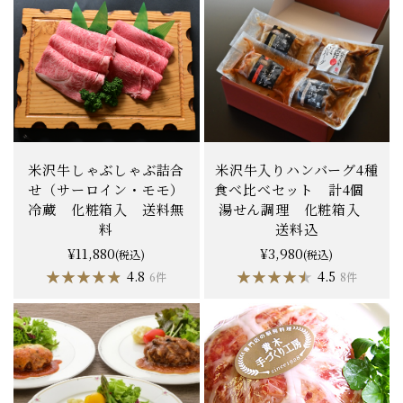
米沢牛しゃぶしゃぶ詰合
米沢牛入りハンバーグ4種
せ（サーロイン・モモ）
食べ比べセット 計4個
冷蔵 化粧箱入 送料無
湯せん調理 化粧箱入
料
送料込
¥11,880
¥3,980
(税込)
(税込)
★★★★★
★★★★★
★★★★★
★★★★★
4.8
4.5
6件
8件