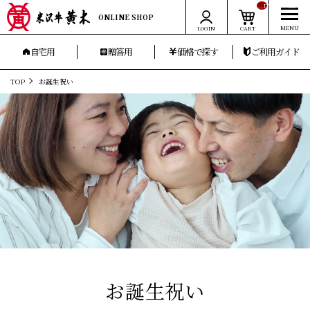
__ITM_CNT__
ONLINE SHOP
LOGIN
CART
自宅用
贈答用
価格で探す
ご利用ガイド
TOP
お誕生祝い
お誕生祝い