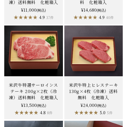
凍）送料無料 化粧箱入
料 化粧箱入
¥11,000
¥14,680
(税込)
(税込)
★★★★★
★★★★★
★★★★★
★★★★★
4.9
4.9
37件
40件
米沢牛特選サーロインス
米沢牛特上ヒレステーキ
テーキ 200g×2枚（冷
130g×4枚（冷凍）送料
凍）送料無料 化粧箱入
無料 化粧箱入
¥13,500
¥24,000
(税込)
(税込)
★★★★★
★★★★★
★★★★★
★★★★★
4.8
5.0
8件
5件