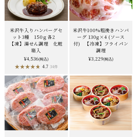
米沢牛入りハンバーグセ
米沢牛100%粗挽きハンバ
ット3種 150ｇ各2
ーグ 130g×4 (ソース
【凍】湯せん調理 化粧
付) 【冷凍】フライパン
箱入
調理
¥4,536
¥3,229
(税込)
(税込)
★★★★★
★★★★★
4.7
34件