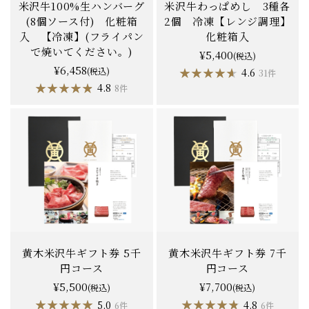
米沢牛100%生ハンバーグ
米沢牛わっぱめし 3種各
(8個ソース付) 化粧箱
2個 冷凍【レンジ調理】
入 【冷凍】(フライパン
化粧箱入
で焼いてください。)
¥5,400
(税込)
¥6,458
(税込)
★★★★★
★★★★★
4.6
31件
★★★★★
★★★★★
4.8
8件
黄木米沢牛ギフト券 5千
黄木米沢牛ギフト券 7千
円コース
円コース
¥5,500
¥7,700
(税込)
(税込)
★★★★★
★★★★★
★★★★★
★★★★★
5.0
4.8
6件
6件