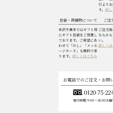
行よりお
す。
詳し
包装・同梱物について
ご注
米沢牛黄木ではギフト用
ご注文後
にギフト包装をご用意し
ちらから
ております。ご希望にあ
い。
わせて「のし」「メッセ
詳しくは
ージカード」も無料で承
ります。
詳しくはこちら
お電話でのご注文・お問
0120-75-22
受付時間/9:00〜18:00火