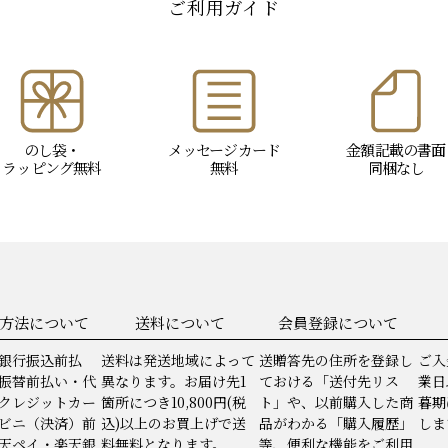
ご利用ガイド
のし袋・
メッセージ
カード
金額記載の書面
ラッピング
無料
無料
同梱なし
方法について
送料について
会員登録について
銀行振込前払
送料は発送地域によって
送贈答先の住所を登録し
ご入
振替前払い・代
異なります。お届け先1
ておける「送付先リス
業日
クレジットカー
箇所につき10,800円(税
ト」や、以前購入した商
暮期
ビニ（決済）前
込)以上のお買上げで送
品がわかる「購入履歴」
しま
天ペイ・楽天銀
料無料となります。
等、便利な機能をご利用