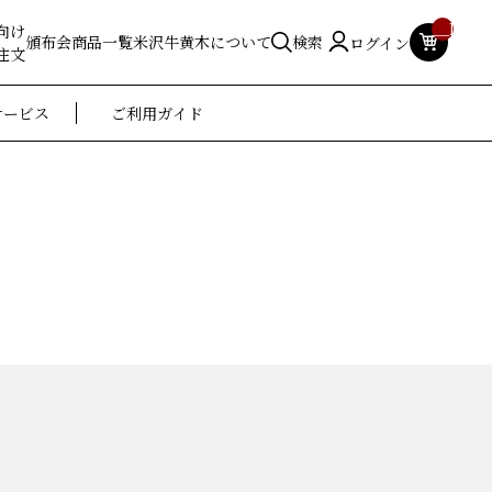
__ITM_
向け
頒布会
商品一覧
米沢牛黄木について
検索
ログイン
注文
サービス
ご利用ガイド