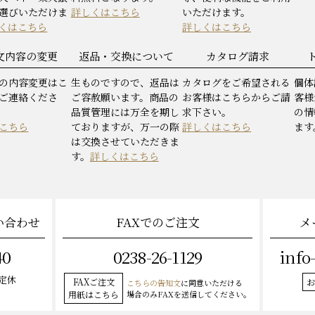
選びいただけま
詳しくはこちら
いただけます。
くはこちら
詳しくはこちら
文内容の変更
返品・交換について
カタログ請求
の内容変更はこ
生ものですので、返品は
カタログをご希望される
個体
ご連絡くださ
ご容赦願います。商品の
お客様はこちらからご請
客様
品質管理には万全を期し
求下さい。
の情
こちら
ておりますが、万一の際
詳しくはこちら
ます
は交換させていただきま
す。
詳しくはこちら
い合わせ
FAXでのご注文
メ
40
0238-26-1129
info
曜定休
FAXご注文
お
こちらの告知文
に同意いただける
用紙はこちら
場合のみFAXを送信してください。