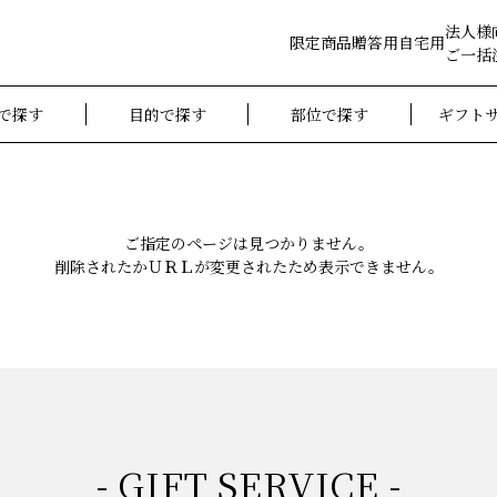
法人様
限定商品
贈答用
自宅用
ご一括
で探す
目的で探す
部位で探す
ギフト
ご指定のページは見つかりません。
削除されたかＵＲＬが変更されたため表示できません。
- GIFT SERVICE -