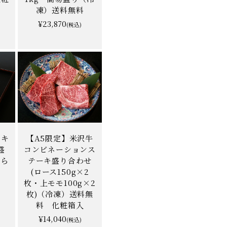
凍）送料無料
¥23,870
(税込)
ーキ
【A5限定】米沢牛
盛
コンビネーションス
から
テーキ盛り合わせ
(ロース150g×2
枚・上モモ100g×2
枚)（冷凍）送料無
料 化粧箱入
¥14,040
(税込)