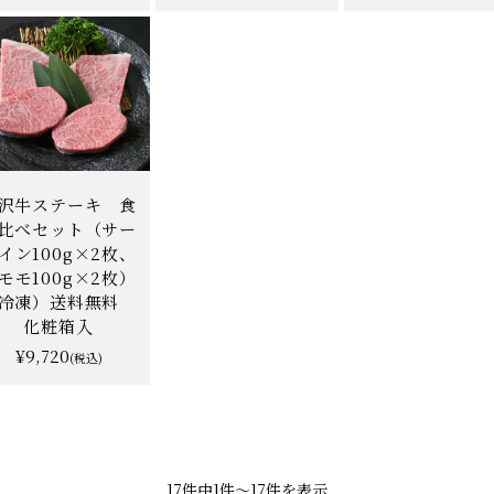
沢牛ステーキ 食
比べセット（サー
イン100g×2枚、
モモ100g×2枚）
冷凍）送料無料
化粧箱入
¥9,720
(税込)
17件中1件〜17件を表示