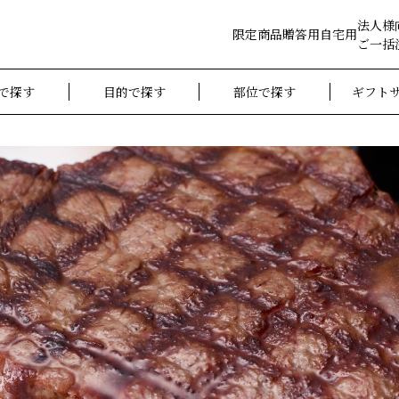
法人様
限定商品
贈答用
自宅用
ご一括
で探す
目的で探す
部位で探す
ギフト