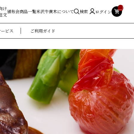
__ITM_
向け
頒布会
商品一覧
米沢牛黄木について
検索
ログイン
注文
サービス
ご利用ガイド