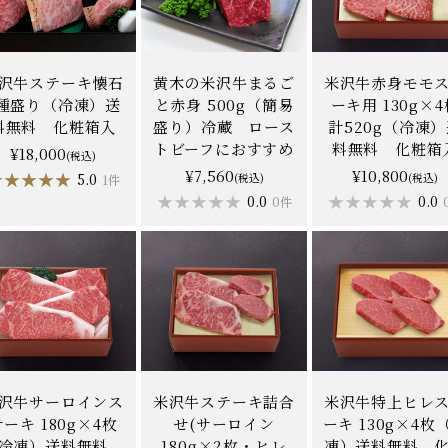
沢牛ステーキ懐石
黄木の米沢牛まるご
米沢牛赤身モモ
6種盛り（冷凍）送
と赤身 500g（簡易
ーキ用 130g×4
料無料 化粧箱入
盛り）冷蔵 ロース
計520g（冷凍
トビーフにおすすめ
料無料 化粧箱
¥18,000
(税込)
¥7,560
¥10,800
★★★★★
★★★★★
5.0
(税込)
(税込)
1件
★★★★★
★★★★★
★★★★★
★★★★★
0.0
0.0
0件
沢牛サーロインス
米沢牛ステーキ詰合
米沢牛特上ヒレ
テーキ 180g×4枚
せ(サーロイン
ーキ 130g×4枚
冷凍）送料無料
180g×2枚・ヒレ
凍）送料無料 