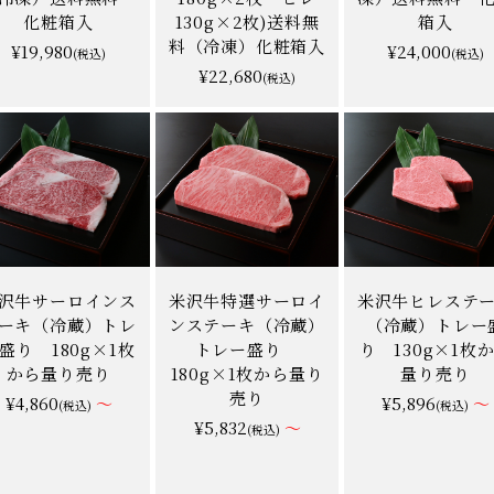
化粧箱入
130g×2枚)送料無
箱入
料（冷凍）化粧箱入
¥19,980
¥24,000
(税込)
(税込)
¥22,680
★★★★★
★★★★★
4.8
(税込)
9件
沢牛サーロインス
米沢牛特選サーロイ
米沢牛ヒレステ
ーキ（冷蔵）トレ
ンステーキ（冷蔵）
（冷蔵）トレー
盛り 180g×1枚
トレー盛り
り 130g×1枚
から量り売り
180g×1枚から量り
量り売り
売り
¥4,860
～
¥5,896
～
(税込)
(税込)
¥5,832
～
(税込)