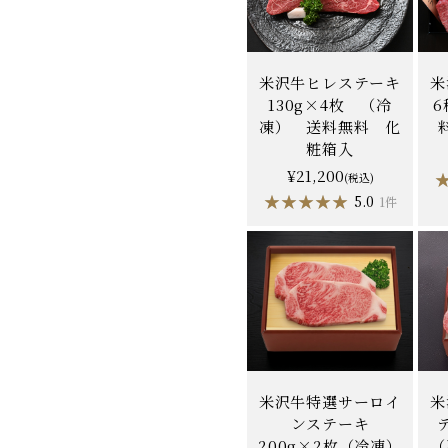
米沢牛ヒレステーキ
米
130g×4枚 （冷
凍） 送料無料 化
粧箱入
¥21,200
(税込)
★★★★★
★★★★★
5.0
1件
米沢牛特選サーロイ
米
ンステーキ
200g×2枚（冷凍）
（