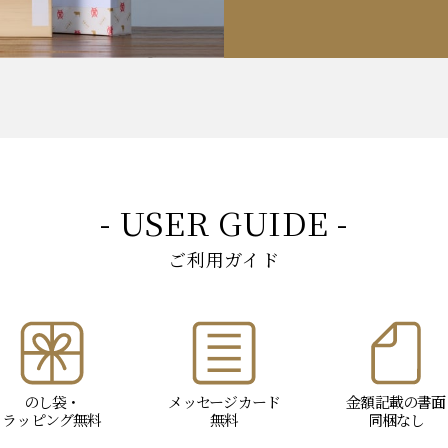
- USER GUIDE -
ご利用ガイド
のし袋・
メッセージ
カード
金額記載の書面
ラッピング
無料
無料
同梱なし