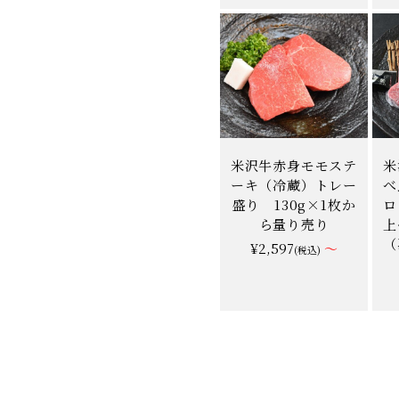
米沢牛赤身モモステ
米
ーキ（冷蔵）トレー
べ
盛り 130g×1枚か
ロ
ら量り売り
上
（
¥2,597
～
(税込)