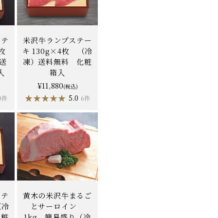
ステ
米沢牛ランプステー
枚
キ 130g×4枚 （冷
）送
凍）送料無料 化粧
入
箱入
¥11,880
(税込)
★★★★★
★★★★★
5.0
0件
6件
ステ
黄木の米沢牛まるご
（冷
とサーロイン
化粧
1kg 簡易盛り（冷