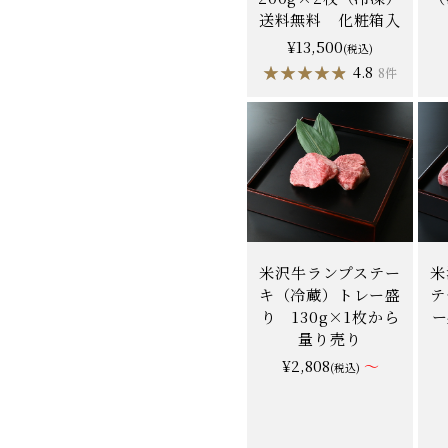
送料無料 化粧箱入
¥13,500
(税込)
★★★★★
★★★★★
4.8
8件
米沢牛ランプステー
米
キ（冷蔵）トレー盛
テ
り 130g×1枚から
ー
量り売り
¥2,808
～
(税込)