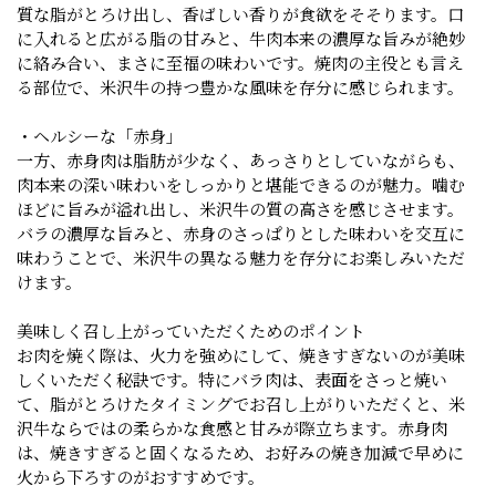
質な脂がとろけ出し、香ばしい香りが食欲をそそります。口
に入れると広がる脂の甘みと、牛肉本来の濃厚な旨みが絶妙
に絡み合い、まさに至福の味わいです。焼肉の主役とも言え
る部位で、米沢牛の持つ豊かな風味を存分に感じられます。
・ヘルシーな「赤身」
一方、赤身肉は脂肪が少なく、あっさりとしていながらも、
肉本来の深い味わいをしっかりと堪能できるのが魅力。噛む
ほどに旨みが溢れ出し、米沢牛の質の高さを感じさせます。
バラの濃厚な旨みと、赤身のさっぱりとした味わいを交互に
味わうことで、米沢牛の異なる魅力を存分にお楽しみいただ
けます。
美味しく召し上がっていただくためのポイント
お肉を焼く際は、火力を強めにして、焼きすぎないのが美味
しくいただく秘訣です。特にバラ肉は、表面をさっと焼い
て、脂がとろけたタイミングでお召し上がりいただくと、米
沢牛ならではの柔らかな食感と甘みが際立ちます。赤身肉
は、焼きすぎると固くなるため、お好みの焼き加減で早めに
火から下ろすのがおすすめです。