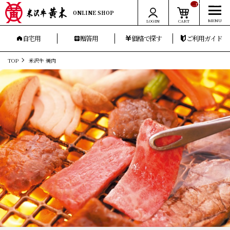
__ITM_CNT__
ONLINE SHOP
LOGIN
CART
自宅用
贈答用
価格で探す
ご利用ガイド
TOP
米沢牛 焼肉