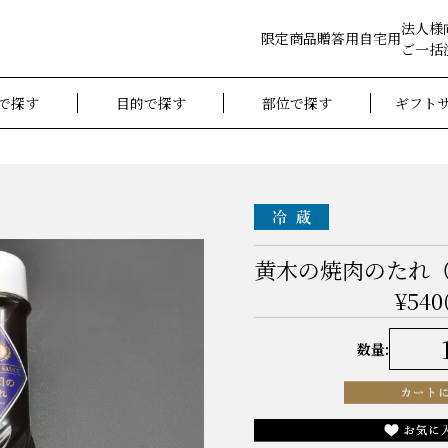
法人様
限定商品
贈答用
自宅用
ご一括
で探す
目的で探す
部位で探す
ギフト
黄木の焼肉のたれ
¥540
数量: