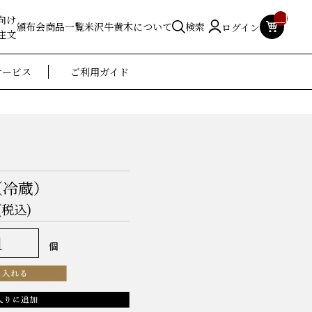
__ITM_
向け
頒布会
商品一覧
米沢牛黄木について
検索
ログイン
注文
サービス
ご利用ガイド
（冷蔵）
(税込)
個