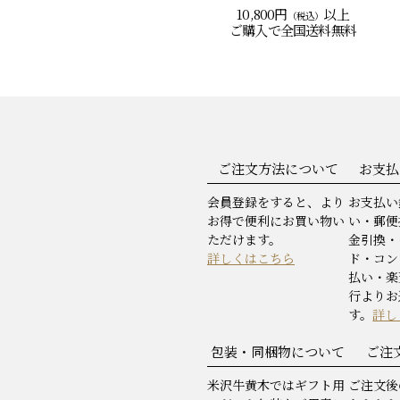
10,800円
以上
（税込）
ご購入で
全国送料無料
ご注文方法について
お支払
会員登録をすると、より
お支払い
お得で便利にお買い物い
い・郵便
ただけます。
金引換・
詳しくはこちら
ド・コン
払い・楽
行よりお
す。
詳し
包装・同梱物について
ご注
米沢牛黄木ではギフト用
ご注文後