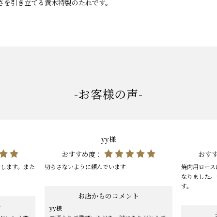
さを引き立てる黄木特製のたれです。
-お客様の声-
yy様
おすすめ度：
おす
身します。また
切らさないように頼んでいます
焼肉用ロース
なりました。
す。
お店からのコメント
ト
yy様