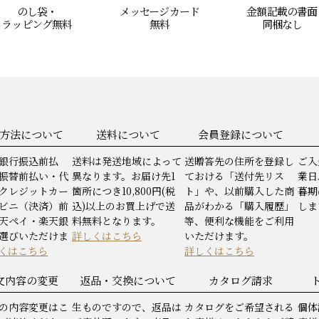
のし袋・
メッセージ
カード
金額記載の書面
ラッピング
無料
無料
同梱なし
方法について
送料について
会員登録について
銀行振込前払
送料は発送地域によって
送贈答先の住所を登録し
ご入
振替前払い・代
異なります。お届け先1
ておける「送付先リス
業日
クレジットカー
箇所につき10,800円(税
ト」や、以前購入した商
暮期
ビニ（決済）前
込)以上のお買上げで送
品がわかる「購入履歴」
しま
天ペイ・楽天銀
料無料となります。
等、便利な機能をご利用
選びいただけま
詳しくはこちら
いただけます。
くはこちら
詳しくはこちら
文内容の変更
返品・交換について
カタログ請求
の内容変更はこ
生ものですので、返品は
カタログをご希望される
個体