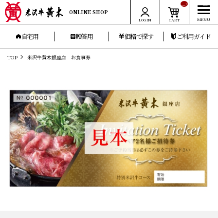
__ITM_CNT__
ONLINE SHOP
LOGIN
CART
自宅用
贈答用
価格で探す
ご利用ガイド
TOP
米沢牛黄木銀座店 お食事券