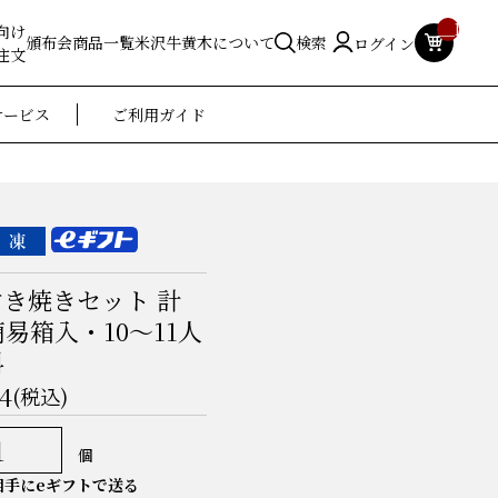
__ITM_
向け
頒布会
商品一覧
米沢牛黄木について
検索
ログイン
注文
サービス
ご利用ガイド
き焼きセット 計
簡易箱入・10〜11人
料
4
(税込)
個
手にeギフトで送る