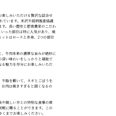
お楽しみいただける贅沢な詰合せ
れています。米沢牛銘柄推進協議
ます。長い歴史と肥育農家のこだわ
といった部位は特に人気があり、焼
セットはロースと赤身、2つの部位
と、牛肉本来の濃厚な旨みが絶妙に
の深い味わいをしっかりと堪能で
なる魅力を存分にお楽しみいただ
、牛脂を敷いて、ネギとごぼうを
、お肉は焼きすぎると固くなるの
家族や親しい方との特別な食事の席
気軽に贈ることができます。この
ゆくまでお楽しみください。