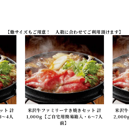
【他サイズもご用意！ 人数に合わせてご利用頂けます】
ット 計
米沢牛ファミリーすき焼きセット 計
米沢牛
3〜4人
1,000g【ご自宅用簡易箱入・6〜7人
2,00
前】