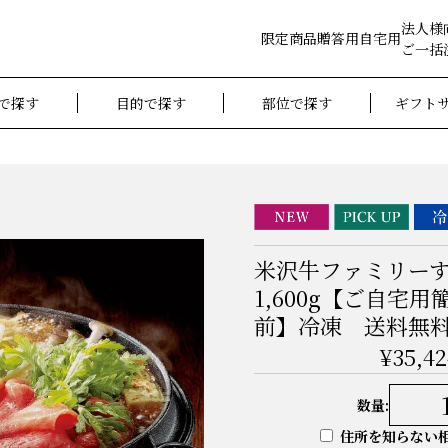
法人様
限定商品
贈答用
自宅用
ご一括
で探す
目的で探す
部位で探す
ギフト
米沢牛ファミリーす
1,600g【ご自宅用
前】冷凍 送料無
¥35,42
数量:
住所を知らない相