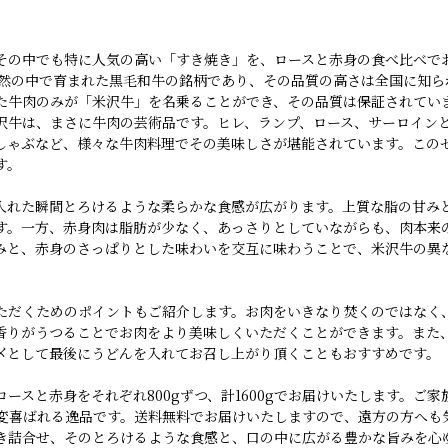
その中でも特に人気の高い「すき焼き」を、ロースと赤身の食べ比べで
自然の中で育まれた黒毛和牛の銘柄であり、その品質の高さは全国に知ら
た牛肉のみが「米沢牛」を名乗ることができ、その品質は保証されてい
沢牛は、まさに牛肉の芸術品です。ヒレ、ランプ、ロース、サーロイン
しゃぶなど、様々な牛肉料理でその美味しさが堪能されています。この
す。
入れた瞬間とろけるような柔らかな食感が広がります。上質な脂の甘み
す。一方、赤身肉は脂肪が少なく、あっさりとしていながらも、肉本来
みと、赤身のさっぱりとした味わいを交互に味わうことで、米沢牛の異
ただくためのポイントもご紹介します。お肉をいきなり焚くのではなく
香りがうつることでお肉をより美味しくいただくことができます。また
〆として最後にうどんを入れてお召し上がり頂くこともおすすめです。
ースと赤身をそれぞれ800gずつ、計1600gでお届けいたします。ご
変喜ばれる逸品です。送料無料でお届けいたしますので、遠方の方へも
き詰合せ、そのとろけるような食感と、口の中に広がる豊かな旨みを心