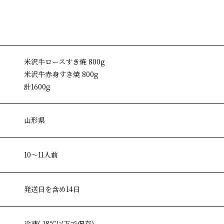
米沢牛ロースすき焼 800g
米沢牛赤身すき焼 800g
計1600g
山形県
10〜11人前
発送日を含め14日
冷凍(-18℃以下で保存)