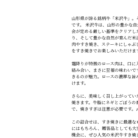
山形県が誇る銘柄牛「米沢牛」。
です。 米沢牛は、山形の豊かな
会が定める厳しい基準をクリアし
り、そして豊かな自然が育んだ米
肉やすき焼き、ステーキにしゃぶ
をすき焼きでお楽しみいただけま
霜降りが特徴のロース肉は、口に
絡み合い、まさに至福の味わいで
きるのが魅力。ロースの濃厚な旨
けます。
さらに、美味しく召し上がってい
焼きます。牛脂にネギとごぼうの
で、焼きすぎは注意が必要です。
この詰合せは、すき焼きに最適なロ
にはもちろん、贈答品としても大
機会に、ぜひ人気の米沢牛すき焼