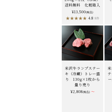
送料無料 化粧箱入
¥13,500
(税込)
★★★★★
★★★★★
4.8
8件
米沢牛ランプステー
米
キ（冷蔵）トレー盛
テ
り 130g×1枚から
ー
量り売り
¥2,808
～
(税込)