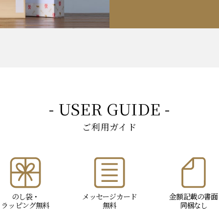
- USER GUIDE -
ご利用ガイド
のし袋・
メッセージ
カード
金額記載の書面
ラッピング
無料
無料
同梱なし