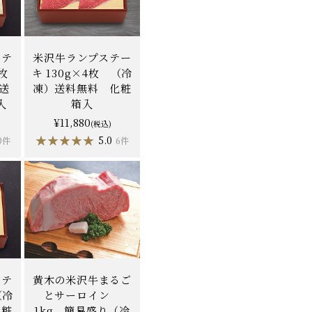
ステ
米沢牛ランプステー
枚
キ 130g×4枚 （冷
）送
凍）送料無料 化粧
入
箱入
¥11,880
(税込)
★★★★★
★★★★★
5.0
0件
6件
ステ
黄木の米沢牛まるご
（冷
とサーロイン
化粧
1kg 簡易盛り（冷