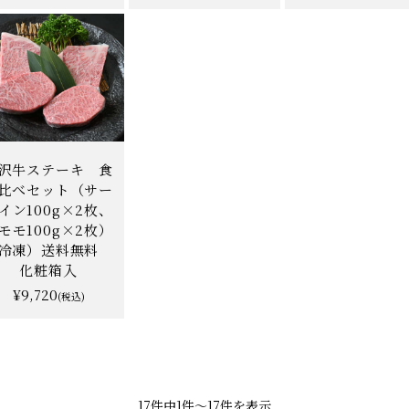
沢牛ステーキ 食
比べセット（サー
イン100g×2枚、
モモ100g×2枚）
冷凍）送料無料
化粧箱入
¥9,720
(税込)
17件中1件〜17件を表示