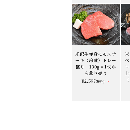
米沢牛赤身モモステ
米
ーキ（冷蔵）トレー
べ
盛り 130g×1枚か
ロ
ら量り売り
上
（
¥2,597
～
(税込)