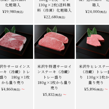
化粧箱入
130g×2枚)送料無
箱入
料（冷凍）化粧箱入
¥19,980
¥24,000
(税込)
(税込)
¥22,680
(税込)
沢牛サーロインス
米沢牛特選サーロイ
米沢牛ヒレステ
ーキ（冷蔵）トレ
ンステーキ（冷蔵）
（冷蔵）トレー
盛り 180g×1枚
トレー盛り
り 130g×1枚
から量り売り
180g×1枚から量り
量り売り
売り
¥4,860
～
¥5,896
～
(税込)
(税込)
¥5,832
～
(税込)