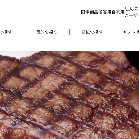
法人様
限定商品
贈答用
自宅用
ご一括
で探す
目的で探す
部位で探す
ギフト