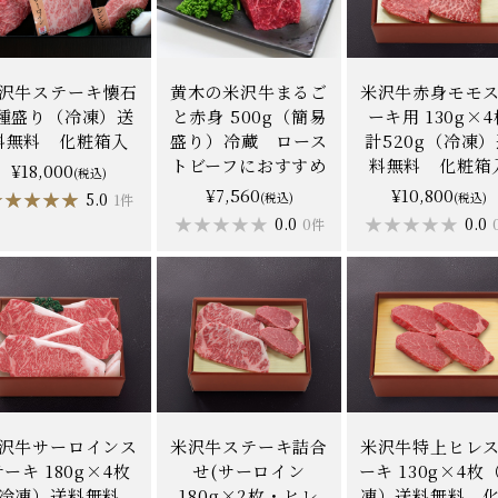
沢牛ステーキ懐石
黄木の米沢牛まるご
米沢牛赤身モモ
6種盛り（冷凍）送
と赤身 500g（簡易
ーキ用 130g×4
料無料 化粧箱入
盛り）冷蔵 ロース
計520g（冷凍
トビーフにおすすめ
料無料 化粧箱
¥18,000
(税込)
¥7,560
¥10,800
★★★★★
★★★★★
5.0
(税込)
(税込)
1件
★★★★★
★★★★★
★★★★★
★★★★★
0.0
0.0
0件
沢牛サーロインス
米沢牛ステーキ詰合
米沢牛特上ヒレ
テーキ 180g×4枚
せ(サーロイン
ーキ 130g×4枚
冷凍）送料無料
180g×2枚・ヒレ
凍）送料無料 