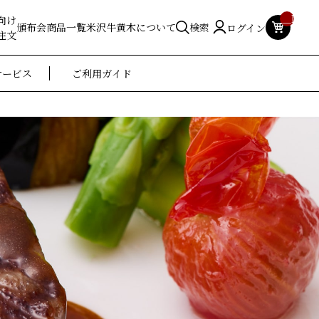
__ITM_
向け
頒布会
商品一覧
米沢牛黄木について
検索
ログイン
注文
サービス
ご利用ガイド