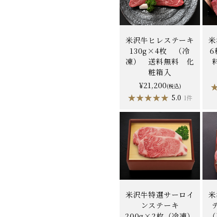
米沢牛ヒレステーキ
米
130g×4枚 （冷
凍） 送料無料 化
粧箱入
¥21,200
(税込)
★★★★★
★★★★★
5.0
1件
米沢牛特選サーロイ
米
ンステーキ
200g×2枚（冷凍）
（