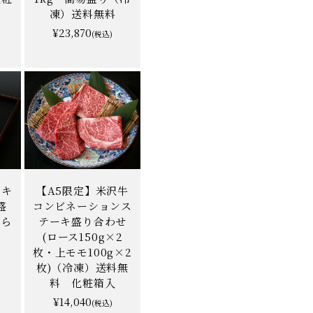
凍）送料無料
¥23,870
(税込)
ーキ
【A5限定】米沢牛
盛
コンビネーションス
から
テーキ盛り合わせ
(ロース150g×2
枚・上モモ100g×2
枚)（冷凍）送料無
料 化粧箱入
¥14,040
(税込)