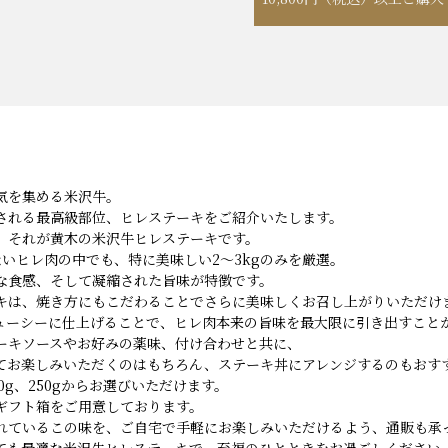
気を集める米沢牛。
される最高級部位、ヒレステーキをご紹介いたします。
、それが黄木の米沢牛ヒレステーキです。
いヒレ肉の中でも、特に美味しい2〜3kgのみを厳選。
な食感、そして凝縮された旨味が特徴です。
キは、焼き方にもこだわることでさらに美味しくお召し上がりいただけ
ューシーに仕上げることで、ヒレ肉本来の旨味を最大限に引き出すこと
ーキソースやお好みの薬味、付け合わせと共に、
てお楽しみいただくのはもちろん、ステーキ丼にアレンジするのもおす
、200g、250gからお選びいただけます。
ギフト箱をご用意しております。
れているこの味を、ご自宅で手軽にお楽しみいただけるよう、通販も承