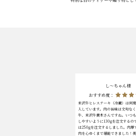
特別な日のディナーや贈り物とし
し〜ちゃん様
おすすめ度：
米沢牛ヒレステーキ（冷蔵）は何
入しています。肉の旨味は文句な
牛、米沢牛黄木さんですね。いつ
しやすいように130gを注文するの
は250gを注文するしました。肉厚
肉を心ゆくまで堪能できました！