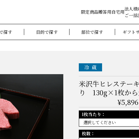
法人様
限定商品
贈答用
自宅用
ご一括
で探す
目的で探す
部位で探す
ギフト
米沢牛ヒレステー
り 130g×1枚か
¥5,896
1枚当たり：
枚数：