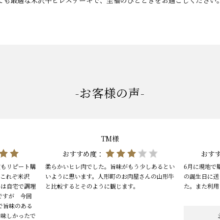
ても最適な米沢牛ヒレステーキで、至福のひとときをお過ごしください
-お客様の声-
TM様
おすすめ度：
おす
度もリピート購
柔らかいヒレ肉でした。旨味がもう少しあるとい
6月に現地で
くこれぞ米沢
いように思います。人形町のお肉屋さんの山形牛
の誕生日に送
もは自宅で調理
と比較するとそのように観じます。
た。また利用
ですが 今回
で旨味のある
美味しかったで