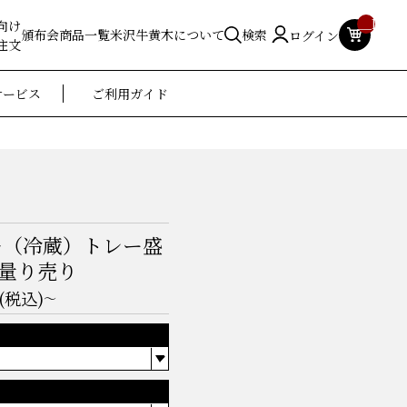
__ITM_
向け
頒布会
商品一覧
米沢牛黄木について
検索
ログイン
注文
サービス
ご利用ガイド
キ（冷蔵）トレー盛
ら量り売り
(税込)
～