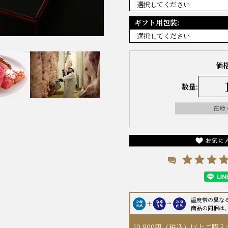
ギフト用包装:
価格
数量:
温度帯の異な
商品の同梱は
10,800円（税込）以上
ご購入