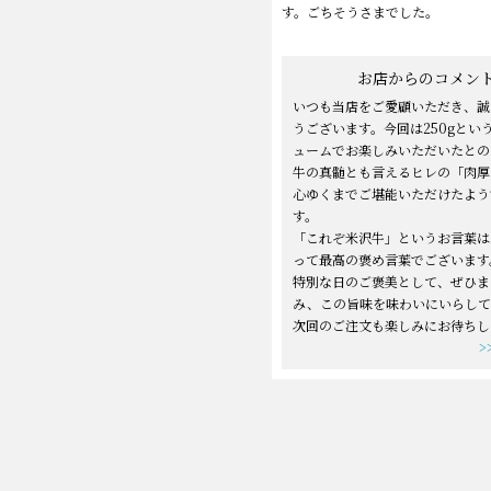
す。ごちそうさまでした。
お店からのコメン
いつも当店をご愛顧いただき、誠
うございます。今回は250gとい
ュームでお楽しみいただいたとの
牛の真髄とも言えるヒレの「肉厚
心ゆくまでご堪能いただけたよう
す。
「これぞ米沢牛」というお言葉は
って最高の褒め言葉でございます
特別な日のご褒美として、ぜひま
み、この旨味を味わいにいらして
次回のご注文も楽しみにお待ちし
>