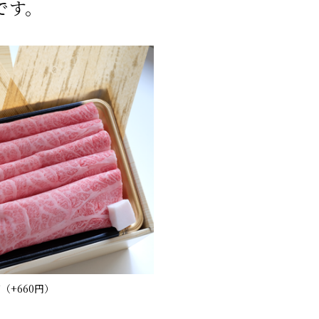
です。
箱
（+660円）