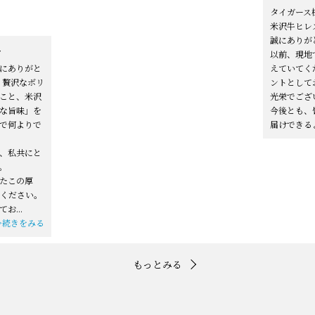
タイガース
米沢牛ヒレ
誠にありが
ト
以前、現地
にありがと
えていてく
う贅沢なボリ
ントとして
こと、米沢
光栄でござ
な旨味」を
今後とも、
で何よりで
届けできる
、私共にと
。
たこの厚
ください。
てお
...
>続きをみる
もっとみる