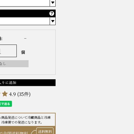
:
−
個
4.9
(35件)
る商品発送について冷蔵商品と
冷凍
、冷凍便での発送になります。
で全国送料無料