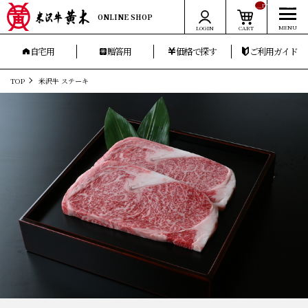
__ITM_CNT__
ONLINE SHOP
LOGIN
CART
自宅用
贈答用
価格で探す
ご利用ガイド
TOP
米沢牛 ステーキ