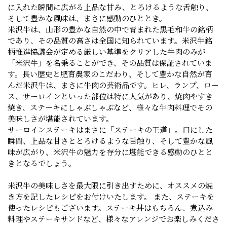
に入れた瞬間に広がる上品な甘み、とろけるような舌触り、
そして豊かな風味は、まさに感動のひととき。
米沢牛は、山形の豊かな自然の中で育まれた黒毛和牛の銘柄
であり、その品質の高さは全国に知られています。米沢牛銘
柄推進協議会が定める厳しい基準をクリアした牛肉のみが
「米沢牛」を名乗ることができ、その品質は保証されていま
す。長い歴史と肥育農家のこだわり、そして豊かな自然が育
んだ米沢牛は、まさに牛肉の芸術品です。ヒレ、ランプ、ロー
ス、サーロインといった部位は特に人気があり、焼肉やすき
焼き、ステーキにしゃぶしゃぶなど、様々な牛肉料理でその
美味しさが堪能されています。
サーロインステーキはまさに「ステーキの王道」。口にした
瞬間、上品な甘さととろけるような舌触り、そして豊かな風
味が広がり、米沢牛の魅力を存分に堪能できる感動のひとと
きとなるでしょう。
米沢牛の美味しさを最大限に引き出すために、オススメの焼
き方を記したレシピをお付けいたします。 また、ステーキを
使ったレシピもございます。ステーキ丼はもちろん、煮込み
料理やステーキサンドなど、様々なアレンジでお楽しみくださ