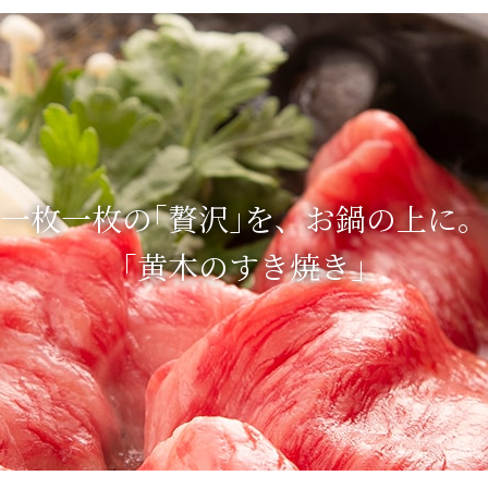
一枚一枚の｢贅沢｣を、
お鍋の上に。
「黄木のすき焼き」