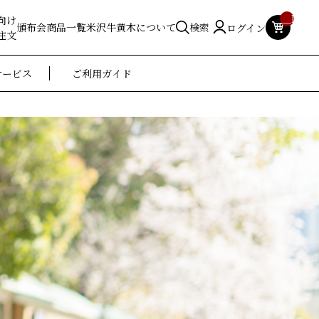
__ITM_
向け
頒布会
商品一覧
米沢牛黄木について
検索
ログイン
注文
サービス
ご利用ガイド