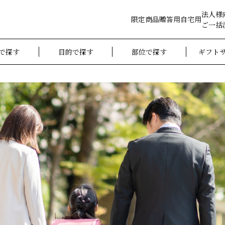
法人様
限定商品
贈答用
自宅用
ご一括
で探す
目的で探す
部位で探す
ギフト