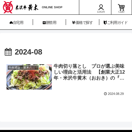
ONLINE SHOP
LOGIN
CART
自宅用
贈答用
価格で探す
ご利用ガイド
2024-08
牛肉切り落とし プロが選ぶ美味
牛肉通販・黄木のハレの日コラム特別編
しい理由と活用法 【創業大正12
年・米沢牛黄木（おおき）の『ハ
レの日コラム』特別編】
2024.08.29