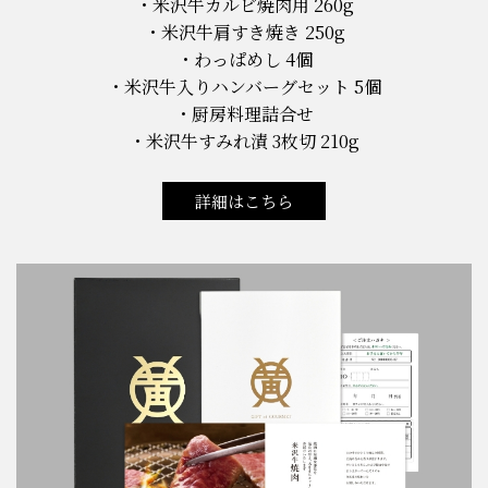
米沢牛カルビ焼肉用 260g
米沢牛肩すき焼き 250g
わっぱめし 4個
米沢牛入りハンバーグセット 5個
厨房料理詰合せ
米沢牛すみれ漬 3枚切 210g
詳細はこちら