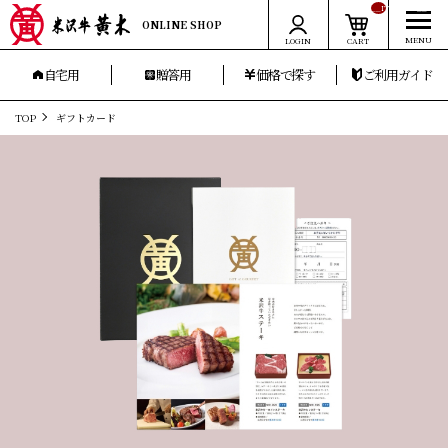
__ITM_CNT__
ONLINE SHOP
LOGIN
CART
自宅用
贈答用
価格で探す
ご利用ガイド
TOP
ギフトカード