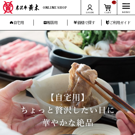
__ITM_CNT__
ONLINE SHOP
LOGIN
CART
自宅用
贈答用
価格で探す
ご利用ガイド