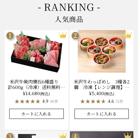
- RANKING -
人気商品
米沢牛焼肉懐石6種盛り
米沢牛わっぱめし 3種各2
計600g（冷凍）送料無料
個 冷凍【レンジ調理】化
化粧箱入
粧箱入
¥14,680
¥5,400
(税込)
(税込)
★★★★★
★★★★★
★★★★★
★★★★★
4.9
4.6
40件
31件
カートに入れる
カートに入れる