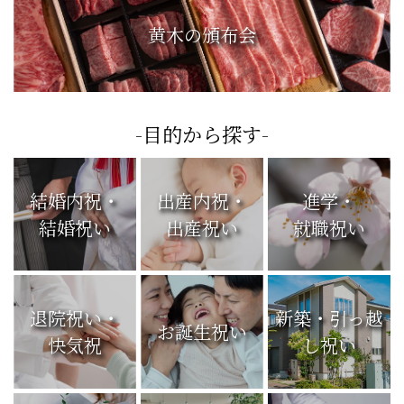
黄木の頒布会
-目的から探す-
結婚内祝・
出産内祝・
進学・
結婚祝い
出産祝い
就職祝い
退院祝い・
新築・引っ越
お誕生祝い
快気祝
し祝い