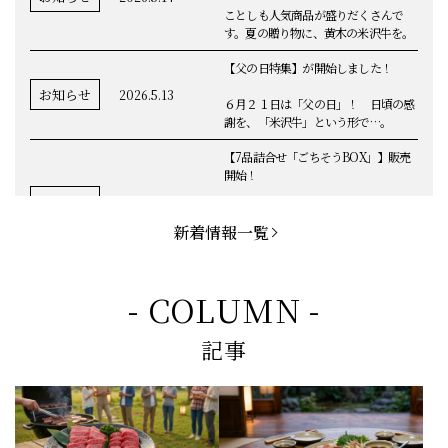
ことしも人気商品が盛りだくさんで
す。夏の贈り物に、黄木の米沢牛を。
【父の日特集】が開始しました！
お知らせ
2026.5.13
６月２１日は「父の日」！ 日頃の感
謝を、「米沢牛」という形で…。
【7品詰合せ「ごちそうBOX」】販売
開始！
お知らせ
2026.5.1
「米沢牛切落し」「ハンバーグ」「メ
ンチカツ」など、黄木の自慢が詰まっ
新着情報一覧
てます。
お知らせ
2026.5.4
定休日変更のお知らせ
- COLUMN -
【BBQ(バーベキュー)特集】これから
記事
の時期にぴったりなBBQにオススメな
お知らせ
2026.4.26
米沢牛の商品をご紹介いたします。今
回限定のBBQセットや、定番部位のお
すすめ商品もございます！
【母の日】5月10日の母の日に、