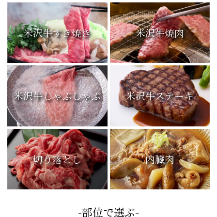
米沢牛すき焼き
米沢牛焼肉
米沢牛しゃぶしゃぶ
米沢牛ステーキ
切り落とし
内臓肉
-部位で選ぶ-