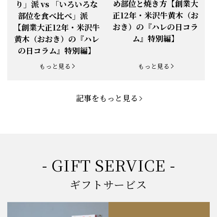
め部位と焼き方【創業大
り」派 vs 「いろいろな
正12年・米沢牛黄木（お
部位を食べ比べ」派
お知らせ
2025.5.19
「父の日特集」開催中
おき）の『ハレの日コラ
【創業大正12年・米沢牛
ム』特別編】
黄木（おおき）の『ハレ
お知らせ
2025.4.28
「BBQ企画」開催中！
の日コラム』特別編】
お知らせ
2025.4.28
「母の日企画」開催中！
もっと見る
もっと見る
お知らせ
2025.4.21
「悠修牛」が限定入荷！
記事をもっと見る
お知らせ
2025.3.22
「新生活応援フェア」開催中！
お知らせ
2025.2.5
「米沢牛もつ鍋セット」発売！
お知らせ
2025.1.15
「肉の賀まつり」開催！
- GIFT SERVICE -
お知らせ
2024.11.1
「お歳暮特集」開催中！
ギフトサービス
お知らせ
2024.10.18
【創業祭】１０１年目に突入！