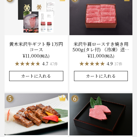
黄木米沢牛ギフト券 1万円
米沢牛肩ロースすき焼き用
コース
500g(タレ付) （冷凍）送料
無料 化粧箱入
¥11,000
¥11,000
(税込)
(税込)
★★★★★
★★★★★
★★★★★
★★★★★
4.7
4.9
47件
37件
カートに入れる
カートに入れる