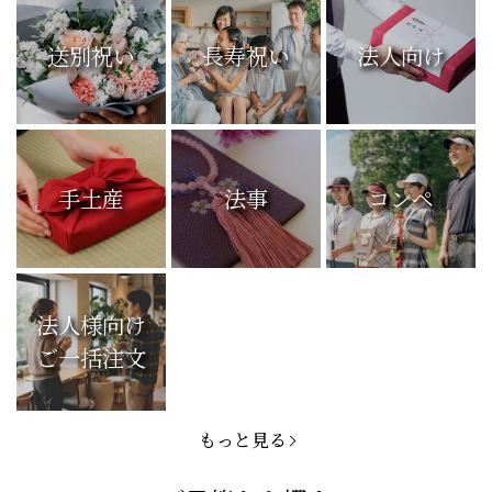
送別祝い
長寿祝い
法人向け
手土産
法事
コンペ
法人様向け
ご一括注文
もっと見る