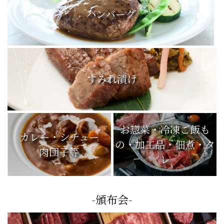
ハンバーグ
すみれ漬け
お惣菜・冷凍ご飯も
カレー・シチュー
の・加工品・佃煮・タ
肉団子等
レ
-頒布会-