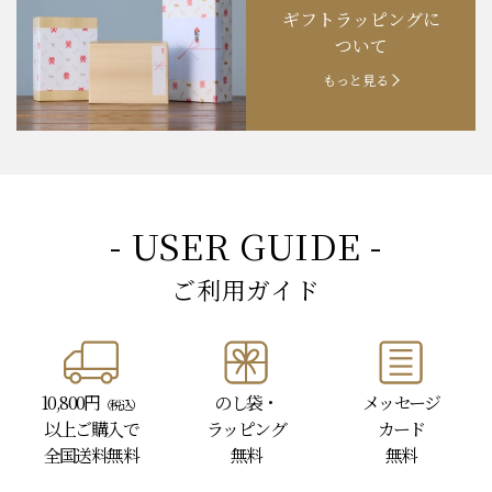
ギフトラッピングに
お知らせ
202４.09.18
【秋の味覚祭】食欲の秋！
ついて
もっと見る
- USER GUIDE -
ご利用ガイド
10,800円
のし袋・
メッセージ
（税込）
以上
ご購入で
ラッピング
カード
全国送料無料
無料
無料