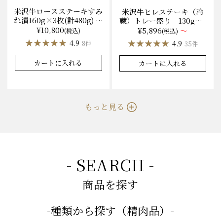
米沢牛ロースステーキすみ
米沢牛ヒレステーキ（冷
れ漬160g×3枚(計480g) 木
蔵）トレー盛り 130g×1
箱入 味噌酒粕漬け/冷蔵
枚から量り売り
¥10,800
¥5,896
～
(税込)
(税込)
送料無料
★★★★★
★★★★★
★★★★★
★★★★★
4.9
4.9
8件
35件
カートに入れる
カートに入れる
もっと見る
- SEARCH -
商品を探す
-種類から探す（精肉品）-