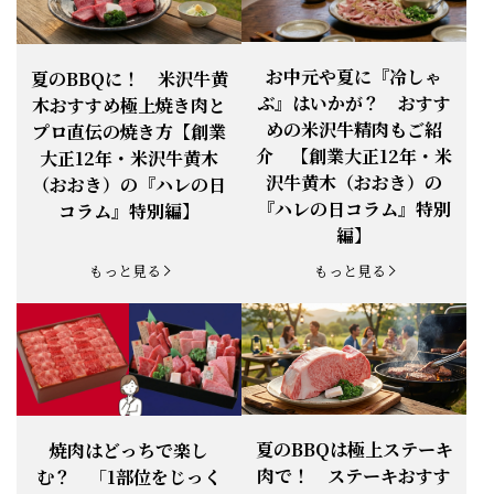
お知らせ
2026.4.13
「『ありがとう』の気持ち」をお贈り
できます。
【ご注意】1月27日（火）は終日、お
お中元や夏に『冷しゃ
夏のBBQに！ 米沢牛黄
お知らせ
2026.1.25
電話・FAXが繋がりません（8:30〜
ぶ』はいかが？ おすす
木おすすめ極上焼き肉と
18:00）
めの米沢牛精肉もご紹
プロ直伝の焼き方【創業
【恵方巻】今年の2月3日は、『米沢牛
お知らせ
介 【創業大正12年・米
2026.1.20
大正12年・米沢牛黄木
恵方巻』を！
沢牛黄木（おおき）の
（おおき）の『ハレの日
【新商品】『米沢牛だし茶漬け』発売
『ハレの日コラム』特別
コラム』特別編】
お知らせ
2026.1.15
開始！
編】
お知らせ
2025.11.3
「黄木の御歳暮」早割開始！
もっと見る
もっと見る
お知らせ
2025.9.13
「秋分の日」定休日変更のお知らせ
お知らせ
2025.6.16
新登場！一膳ご飯
お知らせ
2025.6.3
「黄木のお中元」開始！
夏のBBQは極上ステーキ
焼肉はどっちで楽し
肉で！ ステーキおすす
む？ 「1部位をじっく
お知らせ
2025.5.28
「初夏の肉祭り」開催中