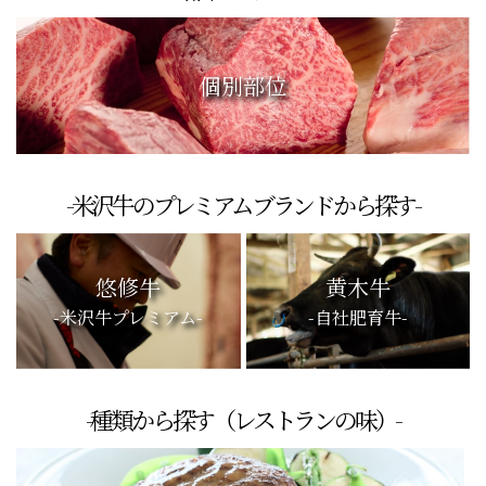
個別部位
-米沢牛のプレミアムブランドから探す-
悠修牛
黄木牛
-米沢牛プレミアム-
-自社肥育牛-
-種類から探す（レストランの味）-