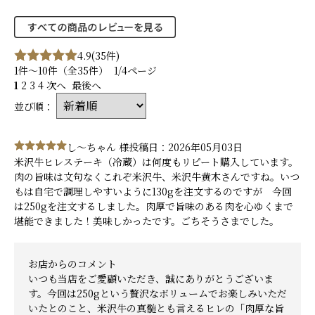
4.9
(35件)
1件～10件（全35件） 1/4ページ
1
2
3
4
次へ
最後へ
並び順：
し～ちゃん 様
投稿日：2026年05月03日
米沢牛ヒレステーキ（冷蔵）は何度もリピート購入しています。
肉の旨味は文句なくこれぞ米沢牛、米沢牛黄木さんですね。いつ
もは自宅で調理しやすいように130gを注文するのですが 今回
は250gを注文するしました。肉厚で旨味のある肉を心ゆくまで
堪能できました！美味しかったです。ごちそうさまでした。
お店からのコメント
いつも当店をご愛顧いただき、誠にありがとうございま
す。今回は250gという贅沢なボリュームでお楽しみいただ
いたとのこと、米沢牛の真髄とも言えるヒレの「肉厚な旨