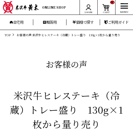
__ITM_CNT__
ONLINE SHOP
LOGIN
CART
自宅用
贈答用
価格で探す
ご利用ガイド
TOP
お客様の声:米沢牛ヒレステーキ（冷蔵）トレー盛り 130g×1枚から量り売り
お客様の声
米沢牛ヒレステーキ（冷
蔵）トレー盛り 130g×1
枚から量り売り