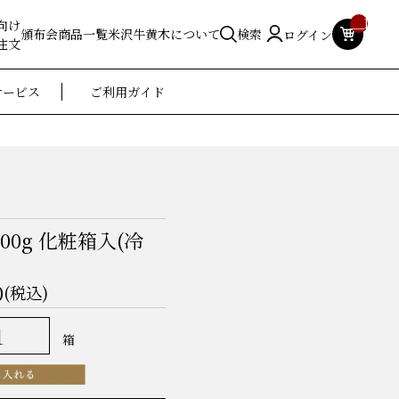
__ITM_
向け
頒布会
商品一覧
米沢牛黄木について
検索
ログイン
注文
サービス
ご利用ガイド
00g 化粧箱入(冷
0
(税込)
箱