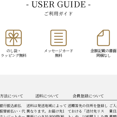
- USER GUIDE -
ご利用ガイド
のし袋・
メッセージ
カード
金額記載の書面
ラッピング
無料
無料
同梱なし
方法について
送料について
会員登録について
銀行振込前払
送料は発送地域によって
送贈答先の住所を登録し
ご入
振替前払い・代
異なります。お届け先1
ておける「送付先リス
業日
クレジットカー
箇所につき10,800円(税
ト」や、以前購入した商
暮期