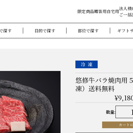
法人様
限定商品
贈答用
自宅用
ご一括
で探す
目的で探す
部位で探す
ギフト
悠修牛バラ焼肉用 5
凍）送料無料
¥9,18
数量: