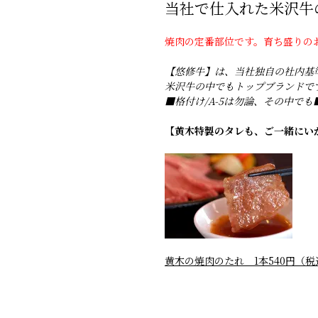
当社で仕入れた米沢牛
焼肉の定番部位です。育ち盛りの
【悠修牛】は、当社独自の社内基
米沢牛の中でもトップブランドで
■格付け/A-5は勿論、その中でも
【黄木特製のタレも、ご一緒にい
黄木の焼肉のたれ 1本540円（税