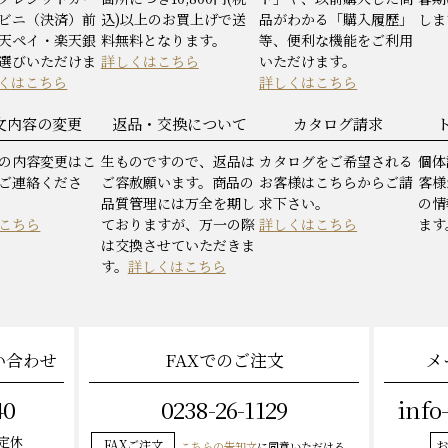
ビニ（決済）前
込)以上のお買上げで送
品がわかる「購入履歴」
しま
天ペイ・楽天銀
料無料となります。
等、便利な機能をご利用
選びいただけま
詳しくはこちら
いただけます。
くはこちら
詳しくはこちら
文内容の変更
返品・交換について
カタログ請求
の内容変更はこ
生ものですので、返品は
カタログをご希望される
個体
ご連絡くださ
ご容赦願います。商品の
お客様はこちらからご請
客様
品質管理には万全を期し
求下さい。
の情
こちら
ておりますが、万一の際
詳しくはこちら
ます
は交換させていただきま
す。
詳しくはこちら
い合わせ
FAXでのご注文
メ
40
0238-26-1129
info
曜定休
FAXご注文
お
こちらの告知文
に同意いただける