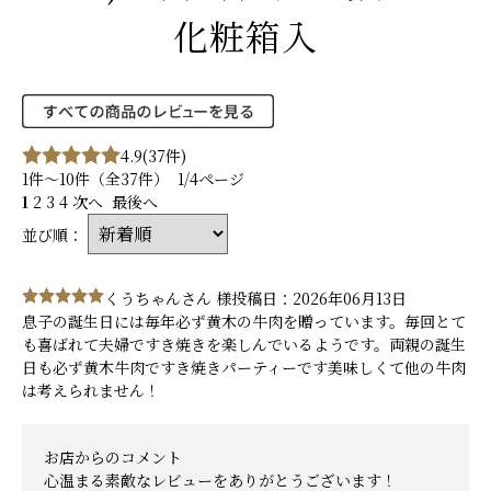
化粧箱入
4.9
(37件)
1件～10件（全37件） 1/4ページ
1
2
3
4
次へ
最後へ
並び順：
くうちゃんさん 様
投稿日：2026年06月13日
息子の誕生日には毎年必ず黄木の牛肉を贈っています。毎回とて
も喜ばれて夫婦ですき焼きを楽しんでいるようです。両親の誕生
日も必ず黄木牛肉ですき焼きパーティーです美味しくて他の牛肉
は考えられません！
お店からのコメント
心温まる素敵なレビューをありがとうございます！