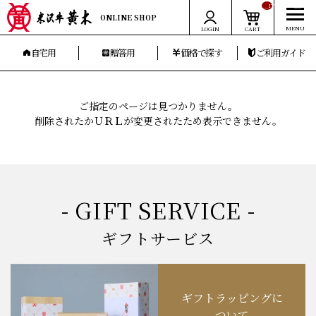
__ITM_CNT__
ONLINE SHOP
LOGIN
CART
自宅用
贈答用
価格で探す
ご利用ガイド
ご指定のページは見つかりません。
削除されたかＵＲＬが変更されたため表示できません。
- GIFT SERVICE -
ギフトサービス
ギフトラッピングに
ついて