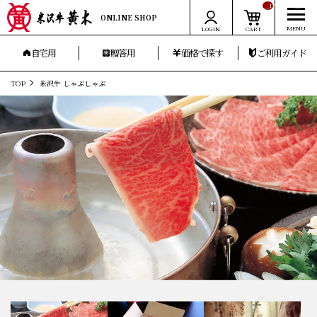
__ITM_CNT__
ONLINE SHOP
LOGIN
CART
自宅用
贈答用
価格で探す
ご利用ガイド
TOP
米沢牛 しゃぶしゃぶ