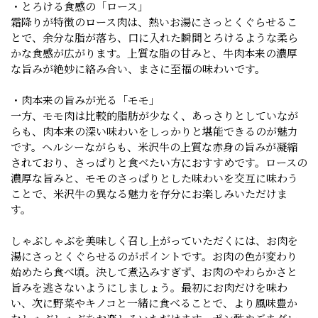
・とろける食感の「ロース」
霜降りが特徴のロース肉は、熱いお湯にさっとくぐらせるこ
とで、余分な脂が落ち、口に入れた瞬間とろけるような柔ら
かな食感が広がります。上質な脂の甘みと、牛肉本来の濃厚
な旨みが絶妙に絡み合い、まさに至福の味わいです。
・肉本来の旨みが光る「モモ」
一方、モモ肉は比較的脂肪が少なく、あっさりとしていなが
らも、肉本来の深い味わいをしっかりと堪能できるのが魅力
です。ヘルシーながらも、米沢牛の上質な赤身の旨みが凝縮
されており、さっぱりと食べたい方におすすめです。ロースの
濃厚な旨みと、モモのさっぱりとした味わいを交互に味わう
ことで、米沢牛の異なる魅力を存分にお楽しみいただけま
す。
しゃぶしゃぶを美味しく召し上がっていただくには、お肉を
湯にさっとくぐらせるのがポイントです。お肉の色が変わり
始めたら食べ頃。決して煮込みすぎず、お肉のやわらかさと
旨みを逃さないようにしましょう。最初にお肉だけを味わ
い、次に野菜やキノコと一緒に食べることで、より風味豊か