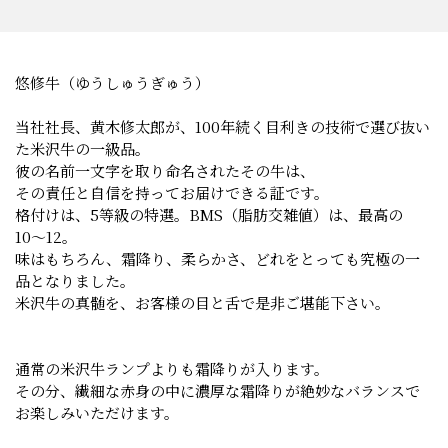
悠修牛（ゆうしゅうぎゅう）
当社社長、黄木修太郎が、100年続く目利きの技術で選び抜い
た米沢牛の一級品。
彼の名前一文字を取り命名されたその牛は、
その責任と自信を持ってお届けできる証です。
格付けは、5等級の特選。BMS（脂肪交雑値）は、最高の
10〜12。
味はもちろん、霜降り、柔らかさ、どれをとっても究極の一
品となりました。
米沢牛の真髄を、お客様の目と舌で是非ご堪能下さい。
通常の米沢牛ランプよりも霜降りが入ります。
その分、繊細な赤身の中に濃厚な霜降りが絶妙なバランスで
お楽しみいただけます。