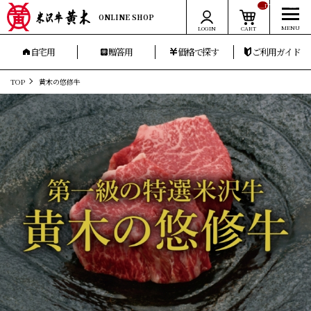
__ITM_CNT__
ONLINE SHOP
LOGIN
CART
自宅用
贈答用
価格で探す
ご利用ガイド
TOP
黄木の悠修牛