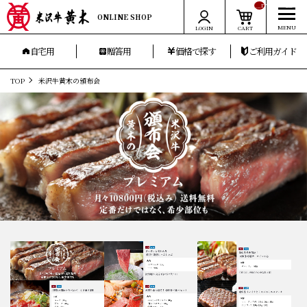
__ITM_CNT__
ONLINE SHOP
LOGIN
CART
自宅用
贈答用
価格で探す
ご利用ガイド
TOP
米沢牛黄木の頒布会