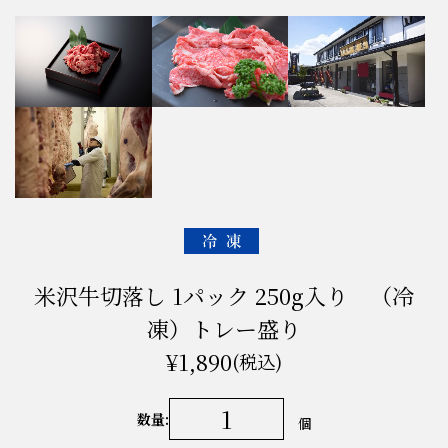
米沢牛切落し 1パック 250g入り （冷
凍）トレー盛り
¥1,890
(税込)
数量:
個