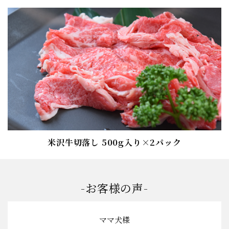
米沢牛切落し 500g入り×2パック
-お客様の声-
ママ犬様