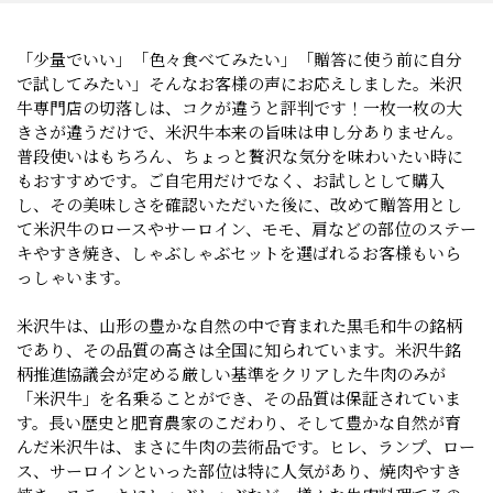
「少量でいい」「色々食べてみたい」「贈答に使う前に自分
で試してみたい」そんなお客様の声にお応えしました。米沢
牛専門店の切落しは、コクが違うと評判です！一枚一枚の大
きさが違うだけで、米沢牛本来の旨味は申し分ありません。
普段使いはもちろん、ちょっと贅沢な気分を味わいたい時に
もおすすめです。ご自宅用だけでなく、お試しとして購入
し、その美味しさを確認いただいた後に、改めて贈答用とし
て米沢牛のロースやサーロイン、モモ、肩などの部位のステー
キやすき焼き、しゃぶしゃぶセットを選ばれるお客様もいら
っしゃいます。
米沢牛は、山形の豊かな自然の中で育まれた黒毛和牛の銘柄
であり、その品質の高さは全国に知られています。米沢牛銘
柄推進協議会が定める厳しい基準をクリアした牛肉のみが
「米沢牛」を名乗ることができ、その品質は保証されていま
す。長い歴史と肥育農家のこだわり、そして豊かな自然が育
んだ米沢牛は、まさに牛肉の芸術品です。ヒレ、ランプ、ロー
ス、サーロインといった部位は特に人気があり、焼肉やすき