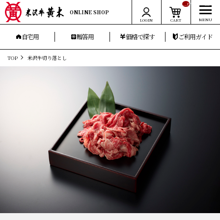
__ITM_CNT__
ONLINE SHOP
LOGIN
CART
自宅用
贈答用
価格で探す
ご利用ガイド
TOP
米沢牛切り落とし