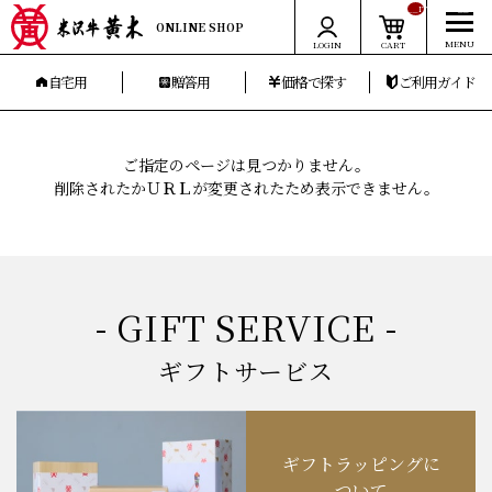
__ITM_CNT__
ONLINE SHOP
LOGIN
CART
自宅用
贈答用
価格で探す
ご利用ガイド
ご指定のページは見つかりません。
削除されたかＵＲＬが変更されたため表示できません。
- GIFT SERVICE -
ギフトサービス
ギフトラッピングに
ついて