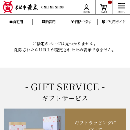
__ITM_CNT__
ONLINE SHOP
LOGIN
CART
自宅用
贈答用
価格で探す
ご利用ガイド
ご指定のページは見つかりません。
削除されたかＵＲＬが変更されたため表示できません。
- GIFT SERVICE -
ギフトサービス
ギフトラッピングに
ついて