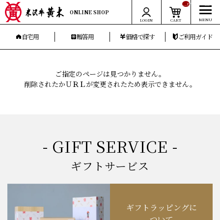
__ITM_CNT__
ONLINE SHOP
LOGIN
CART
自宅用
贈答用
価格で探す
ご利用ガイド
ご指定のページは見つかりません。
削除されたかＵＲＬが変更されたため表示できません。
- GIFT SERVICE -
ギフトサービス
ギフトラッピングに
ついて