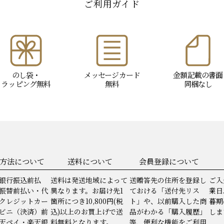
ご利用ガイド
のし袋・
メッセージ
カード
金額記載の書面
ラッピング
無料
無料
同梱なし
方法について
送料について
会員登録について
銀行振込前払
送料は発送地域によって
送贈答先の住所を登録し
ご入
振替前払い・代
異なります。お届け先1
ておける「送付先リス
業日
クレジットカー
箇所につき10,800円(税
ト」や、以前購入した商
暮期
ビニ（決済）前
込)以上のお買上げで送
品がわかる「購入履歴」
しま
天ペイ・楽天銀
料無料となります。
等、便利な機能をご利用