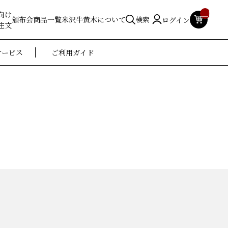
__ITM_
向け
頒布会
商品一覧
米沢牛黄木について
検索
ログイン
注文
サービス
ご利用ガイド