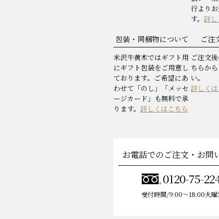
行よりお
す。
詳し
包装・同梱物について
ご注
米沢牛黄木ではギフト用
ご注文後
にギフト包装をご用意し
ちらから
ております。ご希望にあ
い。
わせて「のし」「メッセ
詳しくは
ージカード」も無料で承
ります。
詳しくはこちら
お電話でのご注文・お問
0120-75-22
受付時間/9:00〜18:00火