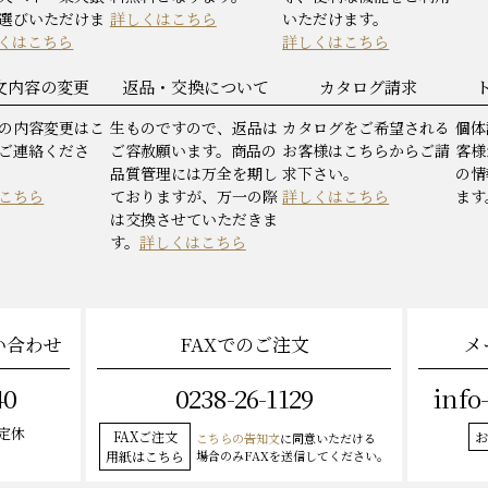
選びいただけま
詳しくはこちら
いただけます。
くはこちら
詳しくはこちら
文内容の変更
返品・交換について
カタログ請求
の内容変更はこ
生ものですので、返品は
カタログをご希望される
個体
ご連絡くださ
ご容赦願います。商品の
お客様はこちらからご請
客様
品質管理には万全を期し
求下さい。
の情
こちら
ておりますが、万一の際
詳しくはこちら
ます
は交換させていただきま
す。
詳しくはこちら
い合わせ
FAXでのご注文
メ
40
0238-26-1129
info
曜定休
FAXご注文
お
こちらの告知文
に同意いただける
用紙はこちら
場合のみFAXを送信してください。