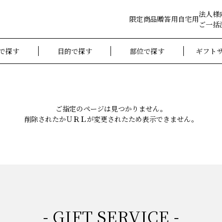
法人様
限定商品
贈答用
自宅用
ご一括
で探す
目的で探す
部位で探す
ギフト
ご指定のページは見つかりません。
削除されたかＵＲＬが変更されたため表示できません。
- GIFT SERVICE -