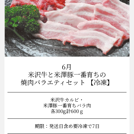
6月
米沢牛と米澤豚一番育ちの
焼肉バラエティセット 【冷凍】
米沢牛カルビ・
米澤豚一番育ちバラ肉
各300g計600ｇ
期限：発送日含め要冷凍で7日