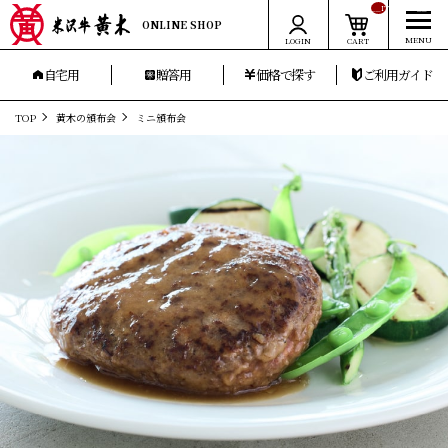
__ITM_CNT__
ONLINE SHOP
LOGIN
CART
自宅用
贈答用
価格で探す
ご利用ガイド
TOP
黄木の頒布会
ミニ頒布会