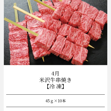
4月
米沢牛串焼き
【冷 凍】
45ｇ×10本