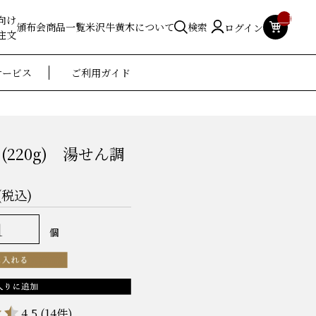
__ITM_
向け
頒布会
商品一覧
米沢牛黄木について
検索
ログイン
注文
サービス
ご利用ガイド
220g) 湯せん調
(税込)
個
4.5
(14件)