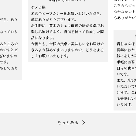
ト
こちらもずっ
デメコ様
なかなかレト
米沢牛ビーフカレーをお買い上げいただき、
もありがたい
だき、あり
誠にありがとうございます。
お手軽に、黄木のシェフ直伝の味が食卓でお
なっており
楽しみ頂けるよう、自信を持って作成した商
品になります。
るところで
今後とも、皆様の食卓に美味しいをお届けで
岩ちゃん様
のですとビ
きるよう努めてまいりますので、どうぞよろ
長年にわた
ざいますの
しくお願いいたします。
誠にありが
です。
手軽にお召
ちしており
日々の食卓
いです。
また、米沢
いただいて
げます。こ
る美味しい
いります。
もっとみる