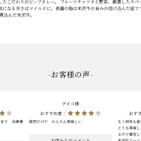
したこだわりのビーフカレー。 フルーツチャツネと野菜、厳選したスパ
気になる辛さはマイルドに。表面の脂は米沢牛の旨みが溶け込んだ証で
く煮込んだ米沢牛。
-お客様の声-
デメコ様
おすすめ度：
おす
前まで 冷凍保
湯煎だけで かんたん美味しい
もう何年も前
とても美味し
るので重宝し
お店からのコメント
米沢牛ビーフ