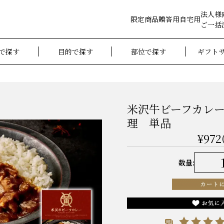
法人様
限定商品
贈答用
自宅用
ご一括
で探す
目的で探す
部位で探す
ギフト
米沢牛ビーフカレー(
理 単品
¥972
数量: