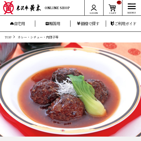
__ITM_CNT__
ONLINE SHOP
LOGIN
CART
自宅用
贈答用
価格で探す
ご利用ガイド
TOP
カレー・シチュー・肉団子等