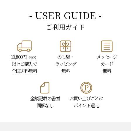
- USER GUIDE -
ご利用ガイド
10,800円
のし袋・
メッセージ
（税込）
以上
ご購入で
ラッピング
カード
全国送料無料
無料
無料
金額記載の書面
お買い上げごとに
同梱なし
ポイント還元