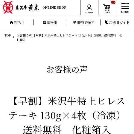
__ITM_CNT__
ONLINE SHOP
LOGIN
CART
自宅用
贈答用
価格で探す
ご利用ガイド
TOP
お客様の声:【早割】米沢牛特上ヒレステーキ 130g×4枚（冷凍）送料無料 化
粧箱入
お客様の声
【早割】米沢牛特上ヒレス
テーキ 130g×4枚（冷凍）
送料無料 化粧箱入