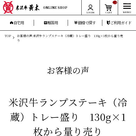
__ITM_CNT__
ONLINE SHOP
LOGIN
CART
自宅用
贈答用
価格で探す
ご利用ガイド
TOP
お客様の声:米沢牛ランプステーキ（冷蔵）トレー盛り 130g×1枚から量り売
り
お客様の声
米沢牛ランプステーキ（冷
蔵）トレー盛り 130g×1
枚から量り売り