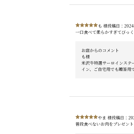
も 様
投稿日：2024
一口食べて柔らかすぎてびっく
お店からのコメント
も様
米沢牛特選サーロインステ
イン、ご自宅用でも贈答用
やま 様
投稿日：202
普段食べないお肉をプレゼント