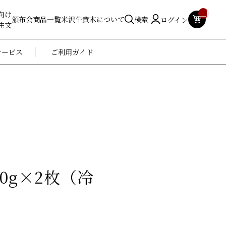
__ITM_
向け
頒布会
商品一覧
米沢牛黄木について
検索
ログイン
注文
サービス
ご利用ガイド
0g×2枚（冷