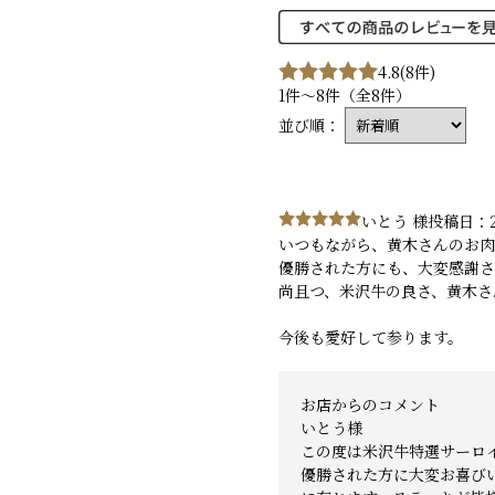
4.8
(8件)
1件～8件（全8件）
並び順：
いとう 様
投稿日：2
いつもながら、黄木さんのお肉
優勝された方にも、大変感謝
尚且つ、米沢牛の良さ、黄木さ
今後も愛好して参ります。
お店からのコメント
いとう様
この度は米沢牛特選サーロ
優勝された方に大変お喜び