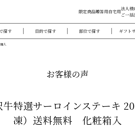
法人様
限定商品
贈答用
自宅用
ご一括
で探す
目的で探す
部位で探す
ギフト
粧箱入
お客様の声
牛特選サーロインステーキ 20
凍）送料無料 化粧箱入