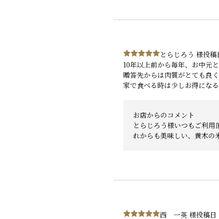
とらじろう 様
投稿日
10年以上前から毎年、お中元
贈答先からは肉質がとても良く
家で食べる時は少しお得になる
お店からのコメント
とらじろう様いつもご利用
れからも美味しい、黄木の
西 一英 様
投稿日：