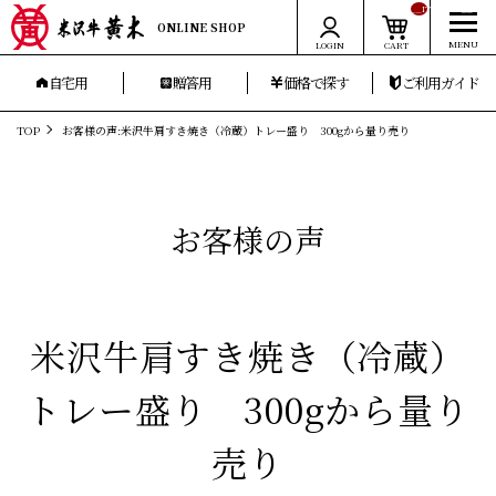
__ITM_CNT__
ONLINE SHOP
LOGIN
CART
自宅用
贈答用
価格で探す
ご利用ガイド
TOP
お客様の声:米沢牛肩すき焼き（冷蔵）トレー盛り 300gから量り売り
お客様の声
米沢牛肩すき焼き（冷蔵）
トレー盛り 300gから量り
売り