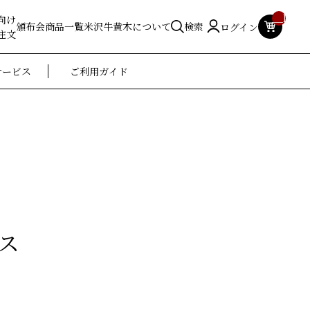
__ITM_
向け
頒布会
商品一覧
米沢牛黄木について
検索
ログイン
注文
サービス
ご利用ガイド
ース