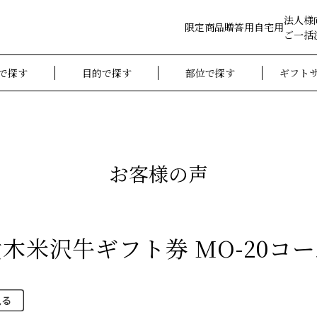
法人様
限定商品
贈答用
自宅用
ご一括
で探す
目的で探す
部位で探す
ギフト
お客様の声
木米沢牛ギフト券 MO-20コ