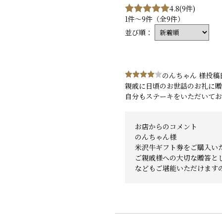
4.8
(9件)
1件～9件（全9件）
並び順：
のんちゃん 様
投稿日
親戚に日頃のお世話のお礼に贈
自分もステーキをいただいてお
お店からのコメント
のんちゃん様
米沢牛ギフト券をご購入い
ご親戚様への大切な贈答と
などもご堪能いただけます